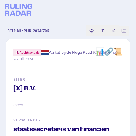
ECLI:NL:PHR:2024:796
Copy source referenc
Share this analy
Bekijk orig
📊
🔗
📜
·
Parket bij de Hoge Raad
(
C.M. Ettema
)
Rechtspraak
26 juli 2024
EISER
[X] B.V.
tegen
VERWEERDER
staatssecretaris van Financiën