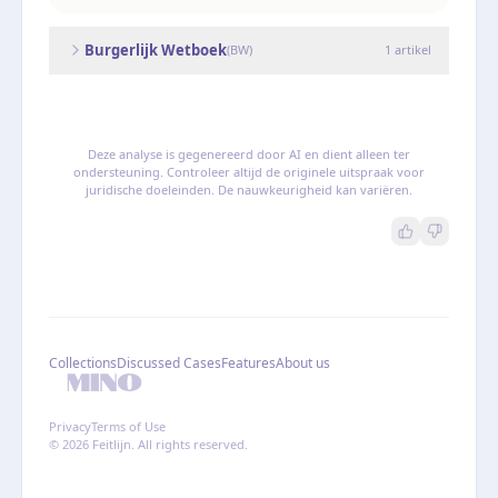
Burgerlijk Wetboek
(
BW
)
1
artikel
Deze analyse is gegenereerd door AI en dient alleen ter
ondersteuning. Controleer altijd de originele uitspraak voor
juridische doeleinden. De nauwkeurigheid kan variëren.
Collections
Discussed Cases
Features
About us
Privacy
Terms of Use
© 2026 Feitlijn. All rights reserved.