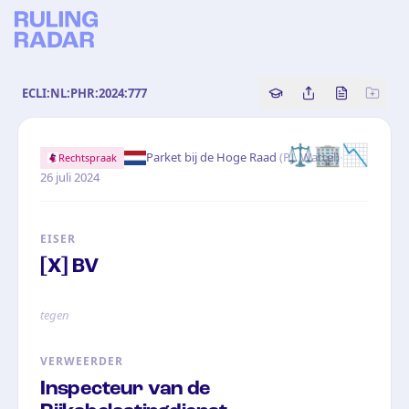
ECLI:NL:PHR:2024:777
Copy source referenc
Share this analy
Bekijk orig
⚖️
🏢
📉
·
Parket bij de Hoge Raad
(
P.J. Wattel
)
Rechtspraak
26 juli 2024
EISER
[X] BV
tegen
VERWEERDER
Inspecteur van de