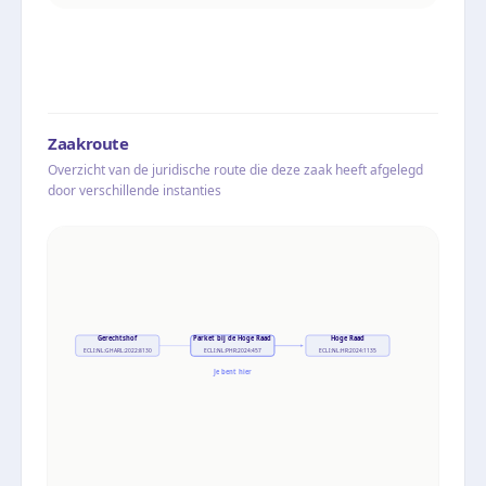
Zaakroute
Overzicht van de juridische route die deze zaak heeft afgelegd
door verschillende instanties
Gerechtshof
Parket bij de Hoge Raad
Hoge Raad
ECLI:NL:GHARL:2022:8130
ECLI:NL:PHR:2024:457
ECLI:NL:HR:2024:1135
Je bent hier