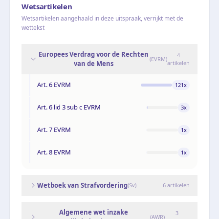
Wetsartikelen
Wetsartikelen aangehaald in deze uitspraak, verrijkt met de
wettekst
Europees Verdrag voor de Rechten
4
(
EVRM
)
van de Mens
artikelen
Art. 6 EVRM
121
x
Art. 6 lid 3 sub c EVRM
3
x
Art. 7 EVRM
1
x
Art. 8 EVRM
1
x
Wetboek van Strafvordering
(
Sv
)
6
artikelen
Algemene wet inzake
3
(
AWR
)