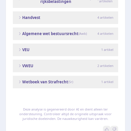
rijksbelastingen
artikelen
Handvest
4
artikelen
Algemene wet bestuursrecht
(
Awb
)
4
artikelen
VEU
1
artikel
VWEU
2
artikelen
Wetboek van Strafrecht
(
Sr
)
1
artikel
Deze analyse is gegenereerd door AI en dient alleen ter
ondersteuning. Controleer altijd de originele uitspraak voor
juridische doeleinden. De nauwkeurigheid kan variëren.