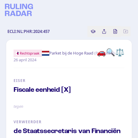
ECLI:NL:PHR:2024:457
Copy source referenc
Share this analy
Bekijk orig
🚗
🔍
⚖️
·
Parket bij de Hoge Raad
(
P.J. Wattel
)
Rechtspraak
26 april 2024
EISER
Fiscale eenheid [X]
tegen
VERWEERDER
de Staatssecretaris van Financiën