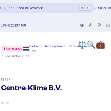
CLI, legal area or keyword...
Collectio
⌘
K
NL:PHR:2023:1160
Copy source refe
Share this a
Bekijk 
⚖️
🔍
💼
Parket bij de Hoge Raad
(
E.M. Wesseling-van
Rechtspraak
Gent
)
·
15 december 2023
EISER
Centra-Klima B.V.
tegen