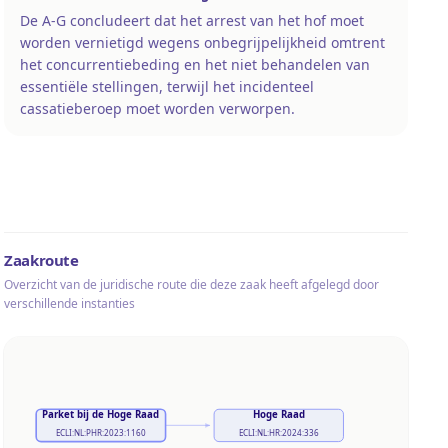
De A-G concludeert dat het arrest van het hof moet
worden vernietigd wegens onbegrijpelijkheid omtrent
het concurrentiebeding en het niet behandelen van
essentiële stellingen, terwijl het incidenteel
cassatieberoep moet worden verworpen.
Zaakroute
Overzicht van de juridische route die deze zaak heeft afgelegd door
verschillende instanties
Parket bij de Hoge Raad
Hoge Raad
ECLI:NL:PHR:2023:1160
ECLI:NL:HR:2024:336