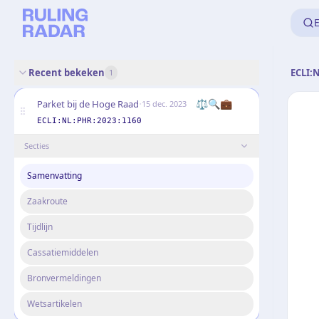
E
Recent bekeken
ECLI:
1
·
⚖️
🔍
💼
Parket bij de Hoge Raad
15 dec. 2023
ECLI:NL:PHR:2023:1160
Secties
Samenvatting
Zaakroute
Tijdlijn
Cassatiemiddelen
Bronvermeldingen
Wetsartikelen