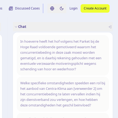
ns
Discussed Cases
Login
Create Account
Switch language
Switch to dark theme
Chat
rence
nalysis
originele uitspraak
In hoeverre heeft het hof volgens het Parket bij de
Hoge Raad voldoende gemotiveerd waarom het
concurrentiebeding in deze zaak moest worden
gematigd, en is daarbij rekening gehouden met een
eventuele verzwaarde motiveringsplicht wegens
schending van hoor en wederhoor?
Welke specifieke omstandigheden speelden een rol bij
het aanbod van Centra-Klima aan [verweerder 2] om
het concurrentiebeding te laten vervallen indien hij
zijn dienstverband zou verlengen, en hoe hebben
deze omstandigheden het geschil beïnvloed?