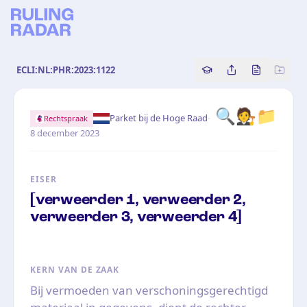
ECLI:NL:PHR:2023:1122
Copy source referenc
Share this analy
Bekijk orig
🔍
🧑‍⚖️
📁
·
Parket bij de Hoge Raad
Rechtspraak
8 december 2023
EISER
[verweerder 1, verweerder 2,
verweerder 3, verweerder 4]
KERN VAN DE ZAAK
Bij vermoeden van verschoningsgerechtigd