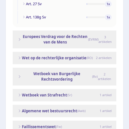
Art. 27 Sv
1
x
Art. 138g Sv
1
x
Europees Verdrag voor de Rechten
3
(
EVRM
)
van de Mens
artikelen
Wet op de rechterlijke organisatie
(
RO
)
2
artikelen
Wetboek van Burgerlijke
2
(
Rv
)
Rechtsvordering
artikelen
Wetboek van Strafrecht
(
Sr
)
1
artikel
Algemene wet bestuursrecht
(
Awb
)
1
artikel
Faillissementswet
(
Fw
)
1
artikel