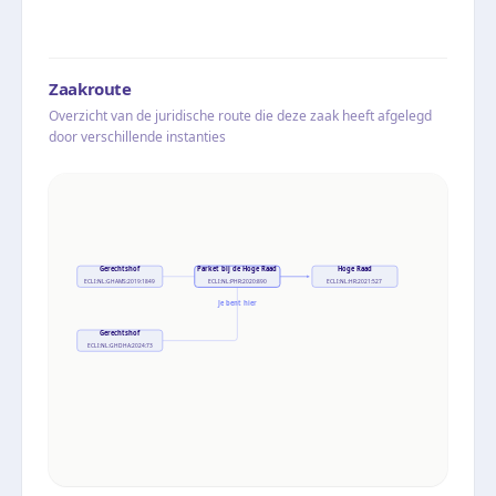
Zaakroute
Overzicht van de juridische route die deze zaak heeft afgelegd
door verschillende instanties
Gerechtshof
Parket bij de Hoge Raad
Hoge Raad
ECLI:NL:GHAMS:2019:1849
ECLI:NL:PHR:2020:890
ECLI:NL:HR:2021:527
Je bent hier
Gerechtshof
ECLI:NL:GHDHA:2024:73