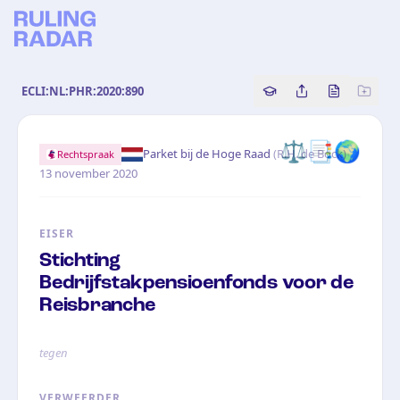
ECLI:NL:PHR:2020:890
Copy source referenc
Share this analy
Bekijk orig
⚖️
📑
🌍
·
Parket bij de Hoge Raad
(
R.H. de Bock
)
Rechtspraak
13 november 2020
EISER
Stichting
Bedrijfstakpensioenfonds voor de
Reisbranche
tegen
VERWEERDER