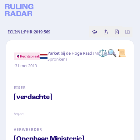
ECLI:NL:PHR:2019:569
Copy source referenc
Share this analy
Bekijk orig
⚖️
🔍
📜
Parket bij de Hoge Raad
(
Mr. T.N.B.M.
Rechtspraak
Spronken
)
·
31 mei 2019
EISER
[verdachte]
tegen
VERWEERDER
[Openbaar Ministerie]