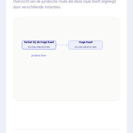
Overzicht van de juridische route die deze zaak heeft afgelegd
door verschillende instanties
Parket bij de Hoge Raad
Hoge Raad
ECLI:NL:PHR:2019:569
ECLI:NL:HR:2019:1485
Je bent hier