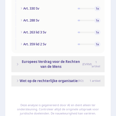
Art. 330 Sv
1
x
Art. 288 Sv
1
x
Art. 263 lid 3 Sv
1
x
Art. 359 lid 2 Sv
1
x
Europees Verdrag voor de Rechten
1
(
EVRM
)
van de Mens
artikel
Wet op de rechterlijke organisatie
(
RO
)
1
artikel
Deze analyse is gegenereerd door AI en dient alleen ter
ondersteuning. Controleer altijd de originele uitspraak voor
juridische doeleinden. De nauwkeurigheid kan variëren.