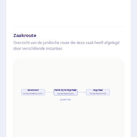
Zaakroute
Overzicht van de juridische route die deze zaak heeft afgelegd
door verschillende instanties
Gerechtshof
Parket bij de Hoge Raad
Hoge Raad
ECLI:NL:GHAMS:2017:3101
ECLI:NL:PHR:2018:916
ECLI:NL:HR:2018:1935
Je bent hier