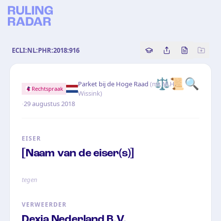
ECLI:NL:PHR:2018:916
Copy source referenc
Share this analy
Bekijk orig
⚖️
📜
🔍
Parket bij de Hoge Raad
(
mr. M.H.
Rechtspraak
Wissink
)
·
29 augustus 2018
EISER
[Naam van de eiser(s)]
tegen
VERWEERDER
Dexia Nederland B.V.