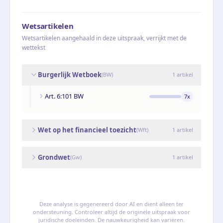
Wetsartikelen
Wetsartikelen aangehaald in deze uitspraak, verrijkt met de
wettekst
Burgerlijk Wetboek
(
BW
)
1
artikel
Art. 6:101 BW
7
x
Wet op het financieel toezicht
(
Wft
)
1
artikel
Grondwet
(
Gw
)
1
artikel
Deze analyse is gegenereerd door AI en dient alleen ter
ondersteuning. Controleer altijd de originele uitspraak voor
juridische doeleinden. De nauwkeurigheid kan variëren.