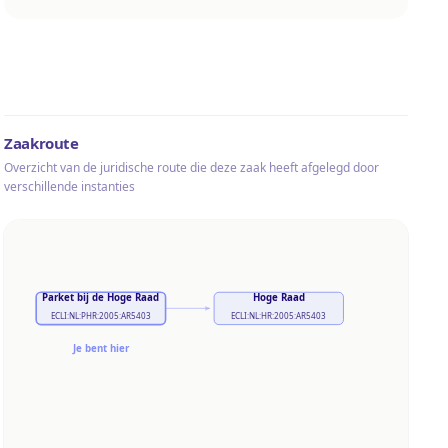
Zaakroute
Overzicht van de juridische route die deze zaak heeft afgelegd door
verschillende instanties
Parket bij de Hoge Raad
Hoge Raad
ECLI:NL:PHR:2005:AR5403
ECLI:NL:HR:2005:AR5403
Je bent hier