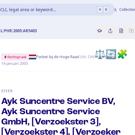
CLI, legal area or keyword...
Collectio
⌘
K
NL:PHR:2005:AR5403
Copy source refe
Share this a
Bekijk 
⚖️
🔄
🧩
·
Parket bij de Hoge Raad
(
Mr. D.W.F. Verkade
)
Rechtspraak
14 januari 2005
EISER
Ayk Suncentre Service BV,
Ayk Suncentre Service
GmbH, [Verzoekster 3],
[Verzoekster 4], [Verzoeker