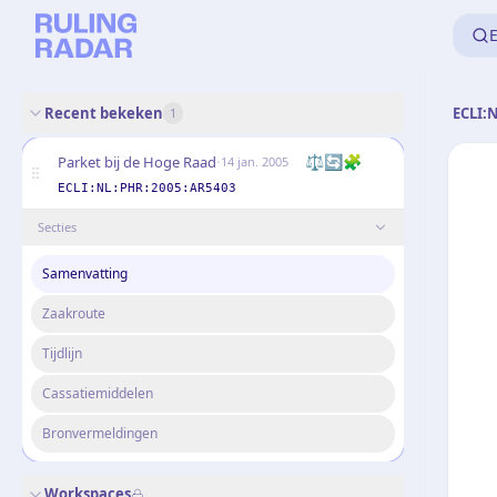
E
Recent bekeken
ECLI:
1
·
⚖️
🔄
🧩
Parket bij de Hoge Raad
14 jan. 2005
ECLI:NL:PHR:2005:AR5403
Secties
Samenvatting
Zaakroute
Tijdlijn
Cassatiemiddelen
Bronvermeldingen
Workspaces