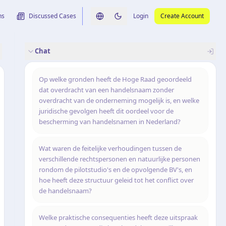
ns
Discussed Cases
Login
Create Account
Switch language
Switch to dark theme
Chat
rence
nalysis
originele uitspraak
Op welke gronden heeft de Hoge Raad geoordeeld
dat overdracht van een handelsnaam zonder
overdracht van de onderneming mogelijk is, en welke
juridische gevolgen heeft dit oordeel voor de
bescherming van handelsnamen in Nederland?
Wat waren de feitelijke verhoudingen tussen de
verschillende rechtspersonen en natuurlijke personen
rondom de pilotstudio's en de opvolgende BV's, en
hoe heeft deze structuur geleid tot het conflict over
de handelsnaam?
Welke praktische consequenties heeft deze uitspraak