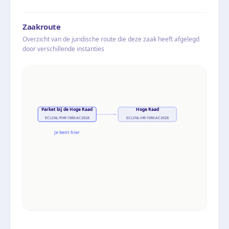
Zaakroute
Overzicht van de juridische route die deze zaak heeft afgelegd
door verschillende instanties
Parket bij de Hoge Raad
Hoge Raad
ECLI:NL:PHR:1986:AC2628
ECLI:NL:HR:1986:AC2628
Je bent hier