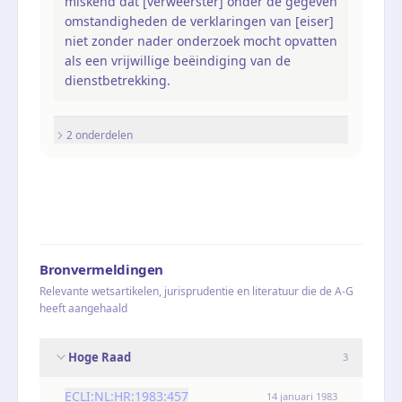
miskend dat [verweerster] onder de gegeven
omstandigheden de verklaringen van [eiser]
niet zonder nader onderzoek mocht opvatten
als een vrijwillige beëindiging van de
dienstbetrekking.
2
onderdel
en
Bronvermeldingen
Relevante wetsartikelen, jurisprudentie en literatuur die de A-G
heeft aangehaald
Hoge Raad
3
ECLI:NL:HR:1983:457
14 januari 1983