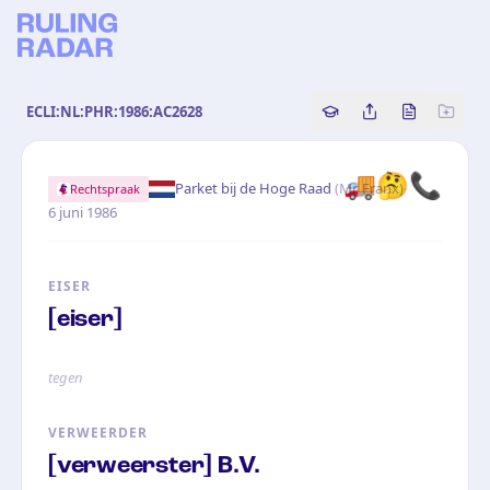
ECLI:NL:PHR:1986:AC2628
Copy source referenc
Share this analy
Bekijk orig
🚚
🤔
📞
·
Parket bij de Hoge Raad
(
Mr. Franx
)
Rechtspraak
6 juni 1986
EISER
[eiser]
tegen
VERWEERDER
[verweerster] B.V.