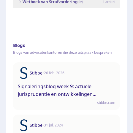
Wetboek van Strafvordering
(
Sv
)
1
artikel
Blogs
Blogs van advocatenkantoren die deze uitspraak bespreken
Stibbe
•
26 feb. 2026
Signaleringsblog week 9: actuele
jurisprudentie en ontwikkelingen
bestuursrecht en omgevingsrecht
stibbe.com
Stibbe
•
31 jul. 2024