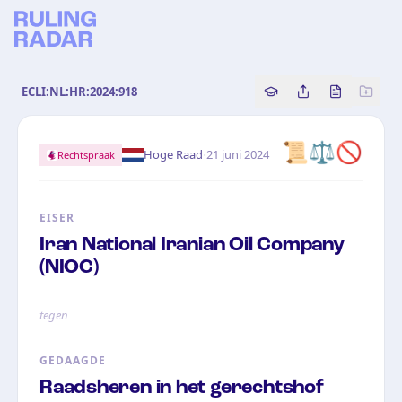
ECLI:NL:HR:2024:918
Copy source referenc
Share this analy
Bekijk orig
📜⚖️🚫
·
Hoge Raad
21 juni 2024
Rechtspraak
EISER
Iran National Iranian Oil Company
(NIOC)
tegen
GEDAAGDE
Raadsheren in het gerechtshof