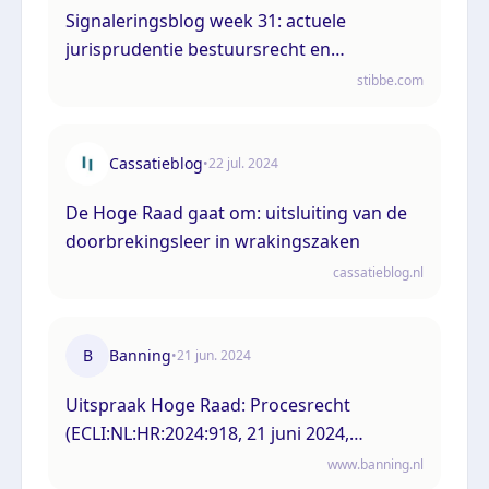
Signaleringsblog week 31: actuele
jurisprudentie bestuursrecht en
omgevingsrecht
stibbe.com
Cassatieblog
•
22 jul. 2024
De Hoge Raad gaat om: uitsluiting van de
doorbrekingsleer in wrakingszaken
cassatieblog.nl
B
Banning
•
21 jun. 2024
Uitspraak Hoge Raad: Procesrecht
(ECLI:NL:HR:2024:918, 21 juni 2024,
23/04892)
www.banning.nl