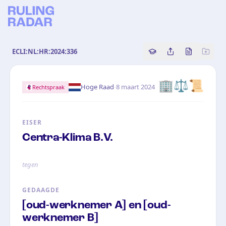
ECLI:NL:HR:2024:336
Copy source referenc
Share this analy
Bekijk orig
🏢⚖️📜
·
Hoge Raad
8 maart 2024
Rechtspraak
EISER
Centra-Klima B.V.
tegen
GEDAAGDE
[oud-werknemer A] en [oud-
werknemer B]