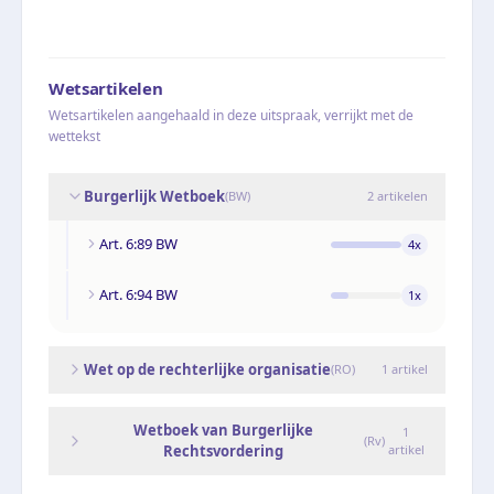
Wetsartikelen
Wetsartikelen aangehaald in deze uitspraak, verrijkt met de
wettekst
Burgerlijk Wetboek
(
BW
)
2
artikelen
Art. 6:89 BW
4
x
Art. 6:94 BW
1
x
Wet op de rechterlijke organisatie
(
RO
)
1
artikel
Wetboek van Burgerlijke
1
(
Rv
)
Rechtsvordering
artikel