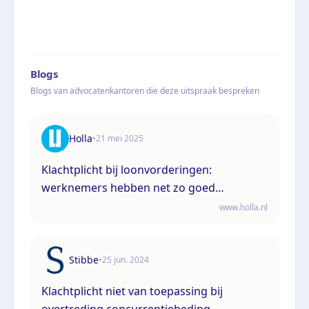
Blogs
Blogs van advocatenkantoren die deze uitspraak bespreken
Holla
•
21 mei 2025
Klachtplicht bij loonvorderingen:
werknemers hebben net zo goed
verplichtingen
www.holla.nl
Stibbe
•
25 jun. 2024
Klachtplicht niet van toepassing bij
overtreding concurrentiebeding