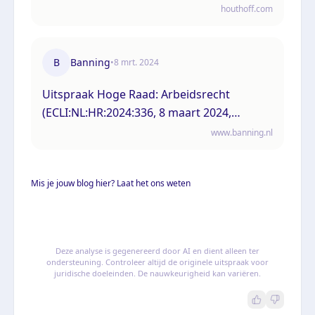
concurrentiebeding
houthoff.com
B
Banning
•
8 mrt. 2024
Uitspraak Hoge Raad: Arbeidsrecht
(ECLI:NL:HR:2024:336, 8 maart 2024,
23/01713)
www.banning.nl
Mis je jouw blog hier? Laat het ons weten
Deze analyse is gegenereerd door AI en dient alleen ter
ondersteuning. Controleer altijd de originele uitspraak voor
juridische doeleinden. De nauwkeurigheid kan variëren.