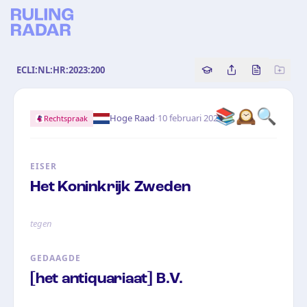
ECLI:NL:HR:2023:200
Copy source referenc
Share this analy
Bekijk orig
📚🕰️🔍
·
Hoge Raad
10 februari 2023
Rechtspraak
EISER
Het Koninkrijk Zweden
tegen
GEDAAGDE
[het antiquariaat] B.V.