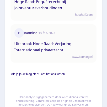
Hoge Raad: Enquêterecht bij
jointventureverhoudingen
houthoff.com
B
Banning
•
10 feb. 2023
Uitspraak Hoge Raad: Verjaring.
Internationaal privaatrecht
(ECLI:NL:HR:2023:200, 10 februari 2023,
www.banning.nl
21/02812)
Mis je jouw blog hier? Laat het ons weten
Deze analyse is gegenereerd door AI en dient alleen ter
ondersteuning. Controleer altijd de originele uitspraak voor
juridische doeleinden. De nauwkeurigheid kan variëren.