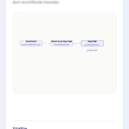
door verschillende instanties
Gerechtshof
Parket bij de Hoge Raad
Hoge Raad
ECLI:NL:GHAMS:2021:1007
ECLI:NL:PHR:2022:382
ECLI:NL:HR:2023:200
Je bent hier
Tijdlijn