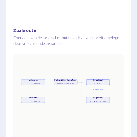
Zaakroute
Overzicht van de juridische route die deze zaak heeft afgelegd
door verschillende instanties
unknown
Parket bij de Hoge Raad
Hoge Raad
ECLI:EU:C:2021:997
ECLI:NL:PHR:2023:368
ECLI:NL:HR:2023:1372
Je bent hier
unknown
Hoge Raad
ECLI:EU:C:2022:321
ECLI:NL:HR:2020:954