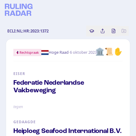
ECLI:NL:HR:2023:1372
Copy source referenc
Share this analy
Bekijk orig
🏛️📜✋
·
Hoge Raad
6 oktober 2023
Rechtspraak
EISER
Federatie Nederlandse
Vakbeweging
tegen
GEDAAGDE
Heiploeg Seafood International B.V.