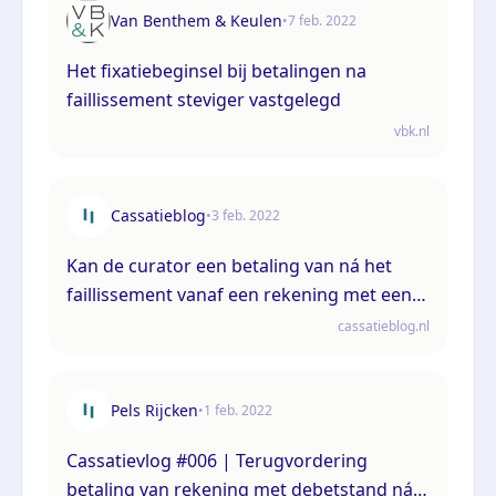
Van Benthem & Keulen
•
7 feb. 2022
Het fixatiebeginsel bij betalingen na
faillissement steviger vastgelegd
vbk.nl
Cassatieblog
•
3 feb. 2022
Kan de curator een betaling van ná het
faillissement vanaf een rekening met een
debetstand terugvorderen?
cassatieblog.nl
Pels Rijcken
•
1 feb. 2022
Cassatievlog #006 | Terugvordering
betaling van rekening met debetstand ná