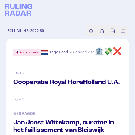
ECLI:NL:HR:2022:80
Copy source referenc
Share this analy
Bekijk orig
🏦💸❌
·
Hoge Raad
28 januari 2022
Rechtspraak
EISER
Coöperatie Royal FloraHolland U.A.
tegen
GEDAAGDE
Jan Joost Wittekamp, curator in
het faillissement van Bleiswijk