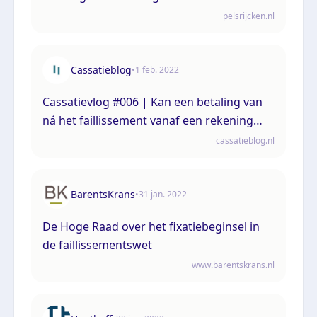
faillissement
pelsrijcken.nl
Cassatieblog
•
1 feb. 2022
Cassatievlog #006 | Kan een betaling van
ná het faillissement vanaf een rekening
met een debetstand worden
cassatieblog.nl
teruggevorderd?
BarentsKrans
•
31 jan. 2022
De Hoge Raad over het fixatiebeginsel in
de faillissementswet
www.barentskrans.nl