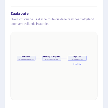
Zaakroute
Overzicht van de juridische route die deze zaak heeft afgelegd
door verschillende instanties
Gerechtshof
Parket bij de Hoge Raad
Hoge Raad
ECLI:NL:GHDHA:2020:759
ECLI:NL:PHR:2021:668
ECLI:NL:HR:2022:80
Je bent hier