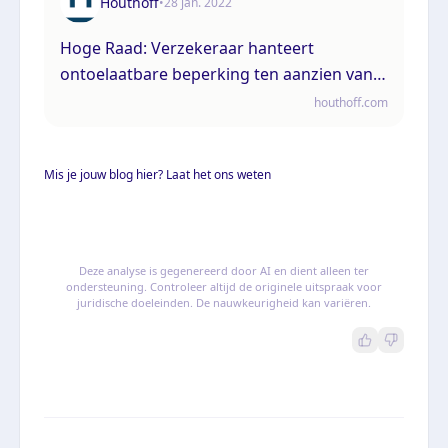
Houthoff
•
28 jan. 2022
Hoge Raad: Verzekeraar hanteert
ontoelaatbare beperking ten aanzien van
vergoeding van kosten van contra-expert
houthoff.com
Mis je jouw blog hier? Laat het ons weten
Deze analyse is gegenereerd door AI en dient alleen ter
ondersteuning. Controleer altijd de originele uitspraak voor
juridische doeleinden. De nauwkeurigheid kan variëren.