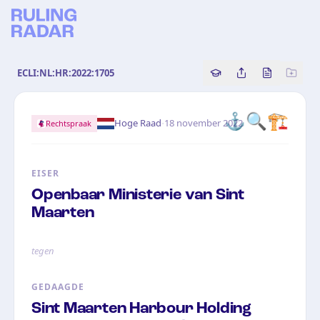
ECLI:NL:HR:2022:1705
Copy source referenc
Share this analy
Bekijk orig
⚓
🔍
🏗️
·
Hoge Raad
18 november 2022
Rechtspraak
EISER
Openbaar Ministerie van Sint
Maarten
tegen
GEDAAGDE
Sint Maarten Harbour Holding