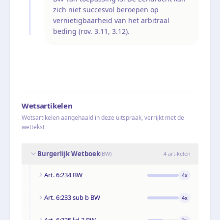
zich niet succesvol beroepen op
vernietigbaarheid van het arbitraal
beding (rov. 3.11, 3.12).
Wetsartikelen
Wetsartikelen aangehaald in deze uitspraak, verrijkt met de
wettekst
Burgerlijk Wetboek
(
BW
)
4
artikelen
Art. 6:234 BW
4
x
Art. 6:233 sub b BW
4
x
Art. 6:235 lid 3 BW