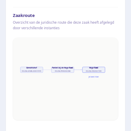
Zaakroute
Overzicht van de juridische route die deze zaak heeft afgelegd
door verschillende instanties
Gerechtshof
Parket bij de Hoge Raad
Hoge Raad
ECLI:NL:GHARL:2020:10725
ECLI:NL:PHR:2022:388
ECLI:NL:HR:2022:1599
Je bent hier