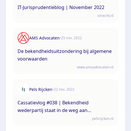
IT-Jurisprudentieblog | November 2022
ictrecht.nl
AMS Advocaten
•
25 nov. 2022
De bekendheidsuitzondering bij algemene
voorwaarden
www.amsadvocaten.nl
Pels Rijcken
•
22 nov. 2022
Cassatievlog #038 | Bekendheid
wederpartij staat in de weg aan
vernietiging algemene voorwaarden
pelsrijcken.nl