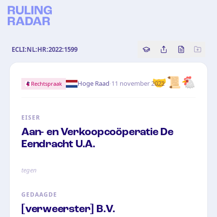
ECLI:NL:HR:2022:1599
Copy source referenc
Share this analy
Bekijk orig
🤝📜🐔
·
Hoge Raad
11 november 2022
Rechtspraak
EISER
Aan- en Verkoopcoöperatie De
Eendracht U.A.
tegen
GEDAAGDE
[verweerster] B.V.