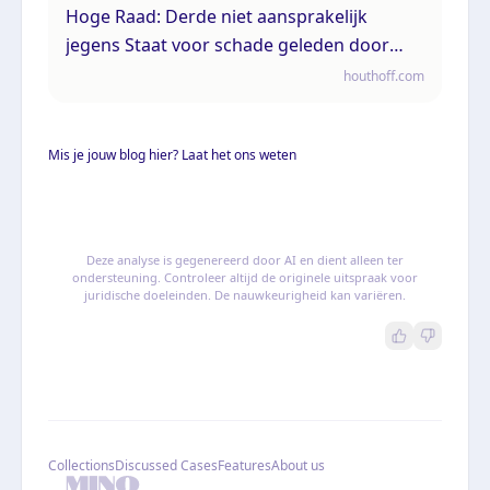
Hoge Raad: Derde niet aansprakelijk
jegens Staat voor schade geleden door
medewerking aan belastingontduiking
houthoff.com
Mis je jouw blog hier? Laat het ons weten
Deze analyse is gegenereerd door AI en dient alleen ter
ondersteuning. Controleer altijd de originele uitspraak voor
juridische doeleinden. De nauwkeurigheid kan variëren.
Collections
Discussed Cases
Features
About us