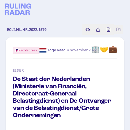
ECLI:NL:HR:2022:1579
Copy source referenc
Share this analy
Bekijk orig
🏢🤝💼
·
Hoge Raad
4 november 2022
Rechtspraak
EISER
De Staat der Nederlanden
(Ministerie van Financiën,
Directoraat-Generaal
Belastingdienst) en De Ontvanger
van de Belastingdienst/Grote
Ondernemingen