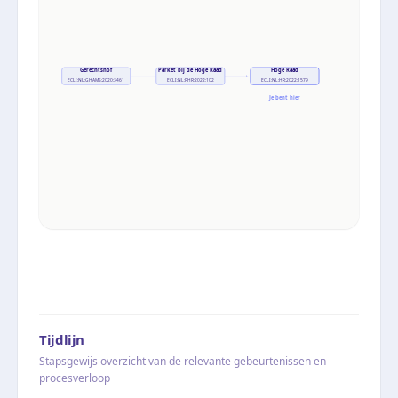
Gerechtshof
Parket bij de Hoge Raad
Hoge Raad
ECLI:NL:GHAMS:2020:3461
ECLI:NL:PHR:2022:102
ECLI:NL:HR:2022:1579
Je bent hier
Tijdlijn
Stapsgewijs overzicht van de relevante gebeurtenissen en
procesverloop