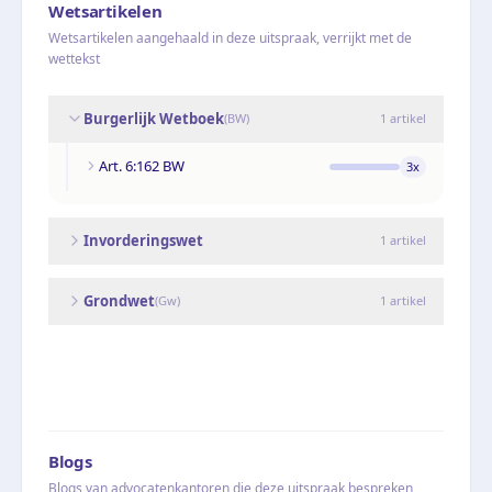
Wetsartikelen
Wetsartikelen aangehaald in deze uitspraak, verrijkt met de
wettekst
Burgerlijk Wetboek
(
BW
)
1
artikel
Art. 6:162 BW
3
x
Invorderingswet
1
artikel
Grondwet
(
Gw
)
1
artikel
Blogs
Blogs van advocatenkantoren die deze uitspraak bespreken