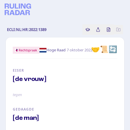
ECLI:NL:HR:2022:1389
Copy source referenc
Share this analy
Bekijk orig
🤝📜🔄
·
Hoge Raad
7 oktober 2022
Rechtspraak
EISER
[de vrouw]
tegen
GEDAAGDE
[de man]