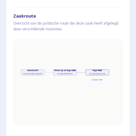
Zaakroute
Overzicht van de juridische route die deze zaak heeft afgelegd
door verschillende instanties
Gerechtshof
Parket bij de Hoge Raad
Hoge Raad
ECLI:NL:GHARL:2020:9451
ECLI:NL:PHR:2022:34
ECLI:NL:HR:2022:1389
Je bent hier