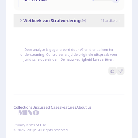
Wetboek van Strafvordering
(
Sv
)
11
artikelen
Deze analyse is gegenereerd door AI en dient alleen ter
ondersteuning. Controleer altijd de originele uitspraak voor
juridische doeleinden. De nauwkeurigheid kan variëren.
Collections
Discussed Cases
Features
About us
Privacy
Terms of Use
© 2026 Feitlijn. All rights reserved.