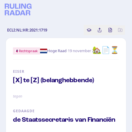
ECLI:NL:HR:2021:1719
Copy source referenc
Share this analy
Bekijk orig
🏡📄⏳
·
Hoge Raad
19 november 2021
Rechtspraak
EISER
[X] te [Z] (belanghebbende)
tegen
GEDAAGDE
de Staatssecretaris van Financiën