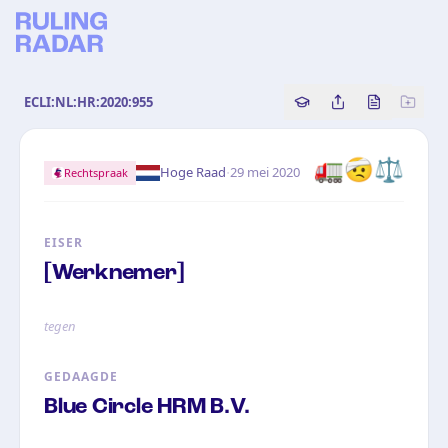
ECLI:NL:HR:2020:955
Copy source referenc
Share this analy
Bekijk orig
🚛🤕⚖️
·
Hoge Raad
29 mei 2020
Rechtspraak
EISER
[Werknemer]
tegen
GEDAAGDE
Blue Circle HRM B.V.