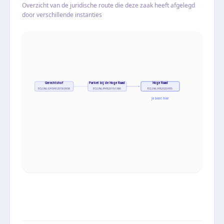
Overzicht van de juridische route die deze zaak heeft afgelegd
door verschillende instanties
Gerechtshof
Parket bij de Hoge Raad
Hoge Raad
ECLI:NL:GHSHE:2018:3938
ECLI:NL:PHR:2019:1386
ECLI:NL:HR:2020:955
Je bent hier