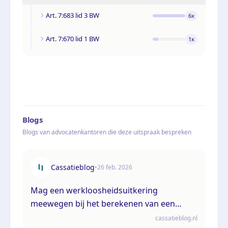
Art. 7:683 lid 3 BW
6
x
Art. 7:670 lid 1 BW
1
x
Blogs
Blogs van advocatenkantoren die deze uitspraak bespreken
Cassatieblog
•
26 feb. 2026
Mag een werkloosheidsuitkering
meewegen bij het berekenen van een
billijke vergoeding?
cassatieblog.nl