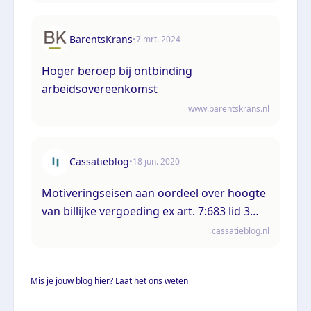
BarentsKrans
•
7 mrt. 2024
Hoger beroep bij ontbinding
arbeidsovereenkomst
www.barentskrans.nl
Cassatieblog
•
18 jun. 2020
Motiveringseisen aan oordeel over hoogte
van billijke vergoeding ex art. 7:683 lid 3
BW
cassatieblog.nl
Mis je jouw blog hier? Laat het ons weten