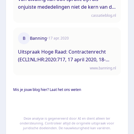
onjuiste mededelingen niet de kern van de
overeenkomst betreffen
cassatieblog.nl
B
Banning
•
17 apr. 2020
Uitspraak Hoge Raad: Contractenrecht
(ECLI:NL:HR:2020:717, 17 april 2020, 18-
05535)
www.banning.nl
Mis je jouw blog hier? Laat het ons weten
Deze analyse is gegenereerd door AI en dient alleen ter
ondersteuning. Controleer altijd de originele uitspraak voor
juridische doeleinden. De nauwkeurigheid kan variëren.