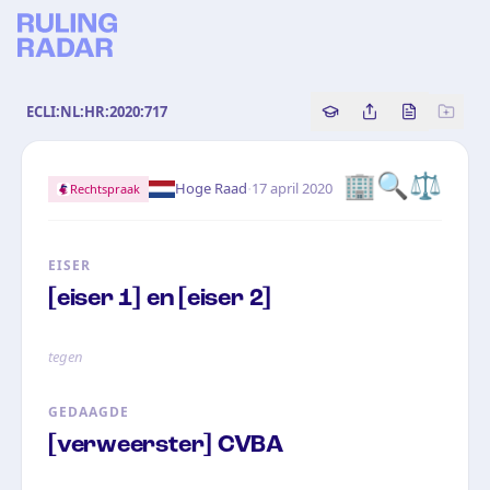
ECLI:NL:HR:2020:717
Copy source referenc
Share this analy
Bekijk orig
🏢
🔍
⚖️
·
Hoge Raad
17 april 2020
Rechtspraak
EISER
[eiser 1] en [eiser 2]
tegen
GEDAAGDE
[verweerster] CVBA