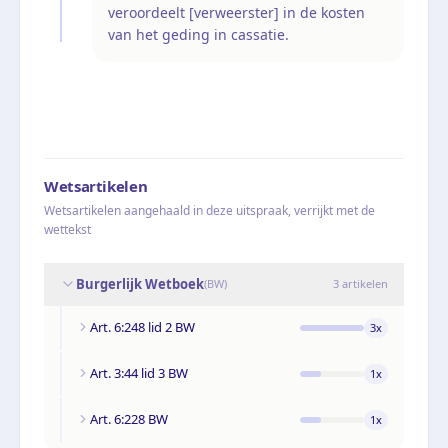
veroordeelt [verweerster] in de kosten
van het geding in cassatie.
Wetsartikelen
Wetsartikelen aangehaald in deze uitspraak, verrijkt met de
wettekst
Burgerlijk Wetboek
(
BW
)
3
artikelen
Art. 6:248 lid 2 BW
3
x
Art. 3:44 lid 3 BW
1
x
Art. 6:228 BW
1
x