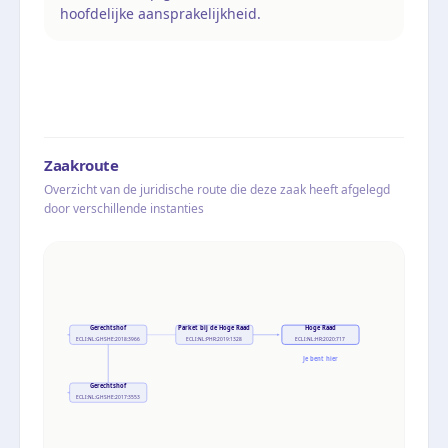
hoofdelijke aansprakelijkheid.
Zaakroute
Overzicht van de juridische route die deze zaak heeft afgelegd
door verschillende instanties
Gerechtshof
Parket bij de Hoge Raad
Hoge Raad
ECLI:NL:GHSHE:2018:3966
ECLI:NL:PHR:2019:1328
ECLI:NL:HR:2020:717
Je bent hier
Gerechtshof
ECLI:NL:GHSHE:2017:3553