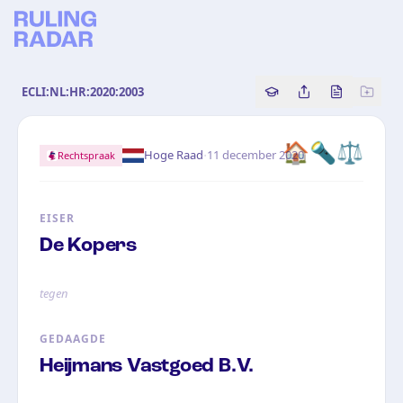
ECLI:NL:HR:2020:2003
Copy source referenc
Share this analy
Bekijk orig
🏠🔦⚖️
·
Hoge Raad
11 december 2020
Rechtspraak
EISER
De Kopers
tegen
GEDAAGDE
Heijmans Vastgoed B.V.