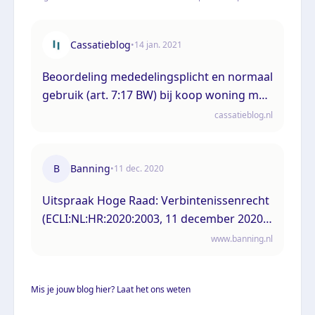
Cassatieblog
•
14 jan. 2021
Beoordeling mededelingsplicht en normaal
gebruik (art. 7:17 BW) bij koop woning met
lichthinder
cassatieblog.nl
B
Banning
•
11 dec. 2020
Uitspraak Hoge Raad: Verbintenissenrecht
(ECLI:NL:HR:2020:2003, 11 december 2020,
19/03174)
www.banning.nl
Mis je jouw blog hier? Laat het ons weten