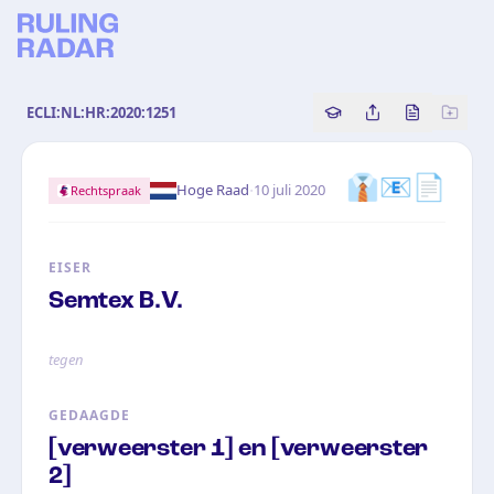
ECLI:NL:HR:2020:1251
Copy source referenc
Share this analy
Bekijk orig
👔📧📄
·
Hoge Raad
10 juli 2020
Rechtspraak
EISER
Semtex B.V.
tegen
GEDAAGDE
[verweerster 1] en [verweerster
2]