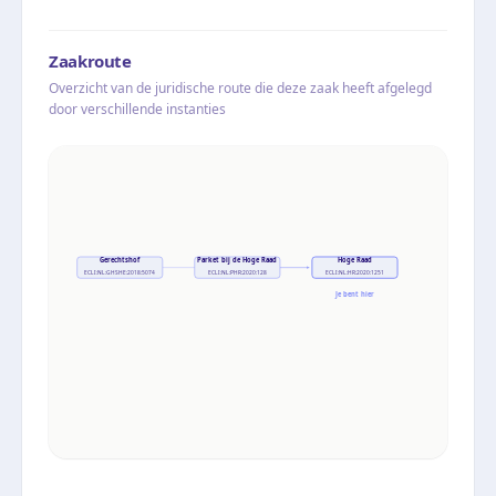
Zaakroute
Overzicht van de juridische route die deze zaak heeft afgelegd
door verschillende instanties
Gerechtshof
Parket bij de Hoge Raad
Hoge Raad
ECLI:NL:GHSHE:2018:5074
ECLI:NL:PHR:2020:128
ECLI:NL:HR:2020:1251
Je bent hier