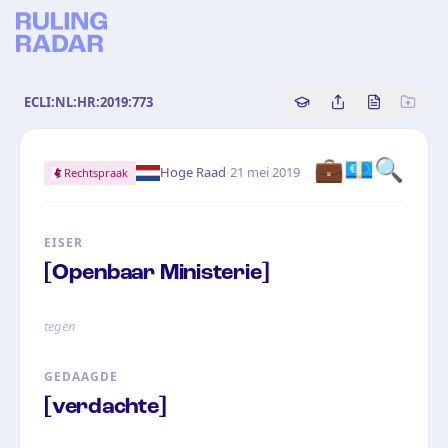
ECLI:NL:HR:2019:773
Copy source referenc
Share this analy
Bekijk orig
💼💶🔍
·
Hoge Raad
21 mei 2019
Rechtspraak
EISER
[Openbaar Ministerie]
tegen
GEDAAGDE
[verdachte]