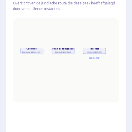
Overzicht van de juridische route die deze zaak heeft afgelegd
door verschillende instanties
Gerechtshof
Parket bij de Hoge Raad
Hoge Raad
ECLI:NL:GHAMS:2017:3451
ECLI:NL:PHR:2019:247
ECLI:NL:HR:2019:773
Je bent hier