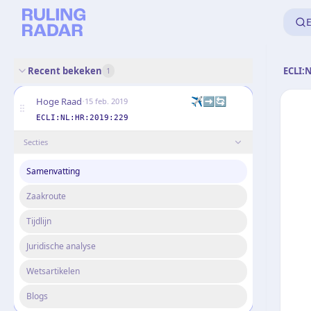
E
Recent bekeken
ECLI:
1
·
✈️➡️🔄
Hoge Raad
15 feb. 2019
ECLI:NL:HR:2019:229
Secties
Samenvatting
Zaakroute
Tijdlijn
Juridische analyse
Wetsartikelen
Blogs