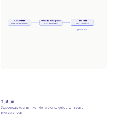
Gerechtshof
Parket bij de Hoge Raad
Hoge Raad
ECLI:NL:GHAMS:2017:5024
ECLI:NL:PHR:2018:1504
ECLI:NL:HR:2019:229
Je bent hier
Tijdlijn
Stapsgewijs overzicht van de relevante gebeurtenissen en
procesverloop