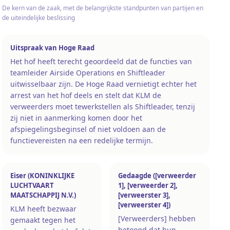
De kern van de zaak, met de belangrijkste standpunten van partijen en
de uiteindelijke beslissing
Uitspraak van Hoge Raad
Het hof heeft terecht geoordeeld dat de functies van
teamleider Airside Operations en Shiftleader
uitwisselbaar zijn. De Hoge Raad vernietigt echter het
arrest van het hof deels en stelt dat KLM de
verweerders moet tewerkstellen als Shiftleader, tenzij
zij niet in aanmerking komen door het
afspiegelingsbeginsel of niet voldoen aan de
functievereisten na een redelijke termijn.
Eiser (KONINKLIJKE
Gedaagde ([verweerder
LUCHTVAART
1], [verweerder 2],
MAATSCHAPPIJ N.V.)
[verweerster 3],
[verweerster 4])
KLM heeft bezwaar
[Verweerders] hebben
gemaakt tegen het
betoogd dat hun