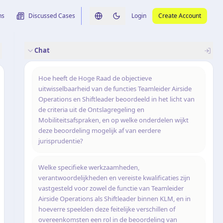
ns
Discussed Cases
Login
Create Account
Switch language
Switch to dark theme
Chat
rence
nalysis
originele uitspraak
Hoe heeft de Hoge Raad de objectieve
uitwisselbaarheid van de functies Teamleider Airside
Operations en Shiftleader beoordeeld in het licht van
de criteria uit de Ontslagregeling en
Mobiliteitsafspraken, en op welke onderdelen wijkt
deze beoordeling mogelijk af van eerdere
jurisprudentie?
Welke specifieke werkzaamheden,
verantwoordelijkheden en vereiste kwalificaties zijn
vastgesteld voor zowel de functie van Teamleider
Airside Operations als Shiftleader binnen KLM, en in
hoeverre speelden deze feitelijke verschillen of
overeenkomsten een rol in de beoordeling van