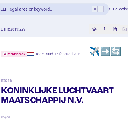
CLI, legal area or keyword...
Collectio
⌘
K
NL:HR:2019:229
Copy source refe
Share this a
Bekijk 
✈️➡️🔄
·
Hoge Raad
15 februari 2019
Rechtspraak
EISER
KONINKLIJKE LUCHTVAART
MAATSCHAPPIJ N.V.
tegen