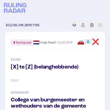
ECLI:NL:HR:2019:1193
Copy source referenc
Share this analy
Bekijk orig
🚗📧❌
·
Hoge Raad
12 juli 2019
Rechtspraak
EISER
[X] te [Z] (belanghebbende)
tegen
GEDAAGDE
College van burgemeester en
wethouders van de gemeente