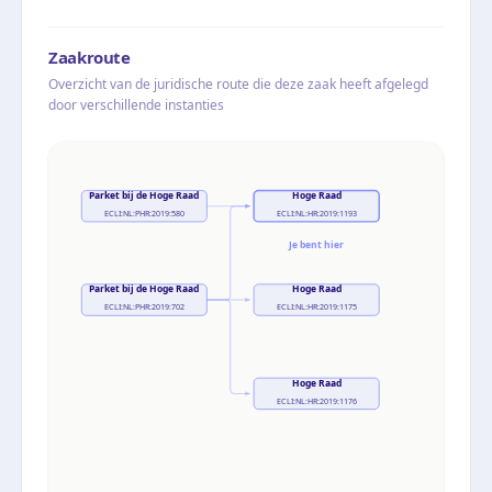
Zaakroute
Overzicht van de juridische route die deze zaak heeft afgelegd
door verschillende instanties
Parket bij de Hoge Raad
Hoge Raad
ECLI:NL:PHR:2019:580
ECLI:NL:HR:2019:1193
Je bent hier
Parket bij de Hoge Raad
Hoge Raad
ECLI:NL:PHR:2019:702
ECLI:NL:HR:2019:1175
Hoge Raad
ECLI:NL:HR:2019:1176