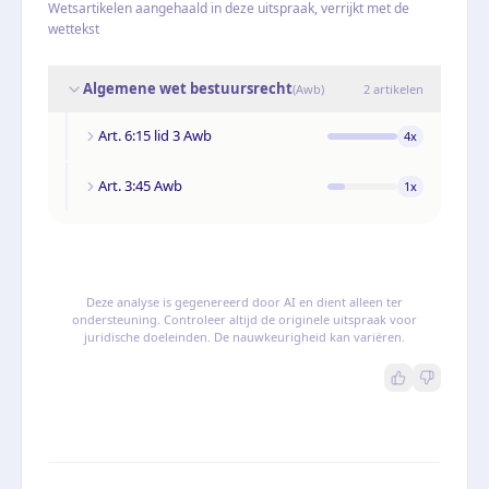
Wetsartikelen aangehaald in deze uitspraak, verrijkt met de
wettekst
Algemene wet bestuursrecht
(
Awb
)
2
artikelen
Art. 6:15 lid 3 Awb
4
x
Art. 3:45 Awb
1
x
Deze analyse is gegenereerd door AI en dient alleen ter
ondersteuning. Controleer altijd de originele uitspraak voor
juridische doeleinden. De nauwkeurigheid kan variëren.