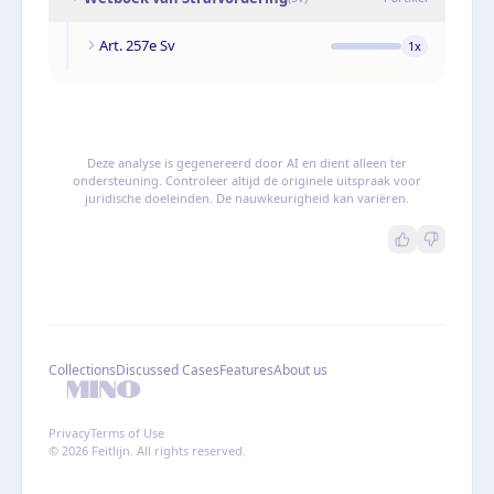
Art. 257e Sv
1
x
Deze analyse is gegenereerd door AI en dient alleen ter
ondersteuning. Controleer altijd de originele uitspraak voor
juridische doeleinden. De nauwkeurigheid kan variëren.
Collections
Discussed Cases
Features
About us
Privacy
Terms of Use
© 2026 Feitlijn. All rights reserved.