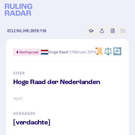
ECLI:NL:HR:2019:116
Copy source referenc
Share this analy
Bekijk orig
📜⚖️🔄
·
Hoge Raad
5 februari 2019
Rechtspraak
EISER
Hoge Raad der Nederlanden
tegen
GEDAAGDE
[verdachte]