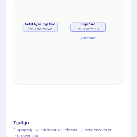
Parket bij de Hoge Raad
Hoge Raad
ECLI:NL:PHR:2018:1480
ECLI:NL:HR:2019:116
Je bent hier
Tijdlijn
Stapsgewijs overzicht van de relevante gebeurtenissen en
procesverloop