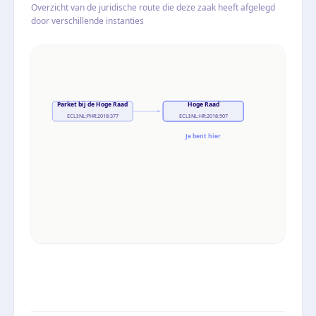
Overzicht van de juridische route die deze zaak heeft afgelegd
door verschillende instanties
Parket bij de Hoge Raad
Hoge Raad
ECLI:NL:PHR:2018:377
ECLI:NL:HR:2018:507
Je bent hier