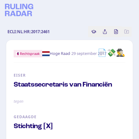
ECLI:NL:HR:2017:2461
Copy source referenc
Share this analy
Bekijk orig
📄💸🕵️‍♂️
·
Hoge Raad
29 september 2017
Rechtspraak
EISER
Staatssecretaris van Financiën
tegen
GEDAAGDE
Stichting [X]