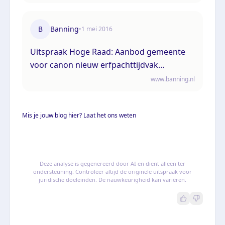
bezwarendheid
B
Banning
•
1 mei 2016
Uitspraak Hoge Raad: Aanbod gemeente
voor canon nieuw erfpachttijdvak
(ECLI:NL:HR:2016:765, 29 april 2016, nr.
www.banning.nl
15/00519)
Mis je jouw blog hier? Laat het ons weten
Deze analyse is gegenereerd door AI en dient alleen ter
ondersteuning. Controleer altijd de originele uitspraak voor
juridische doeleinden. De nauwkeurigheid kan variëren.