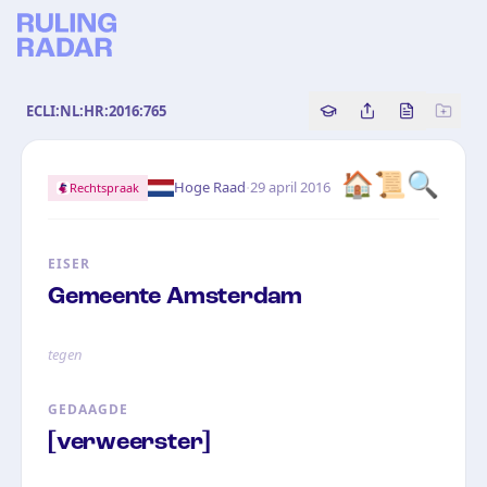
ECLI:NL:HR:2016:765
Copy source referenc
Share this analy
Bekijk orig
🏠📜🔍
·
Hoge Raad
29 april 2016
Rechtspraak
EISER
Gemeente Amsterdam
tegen
GEDAAGDE
[verweerster]