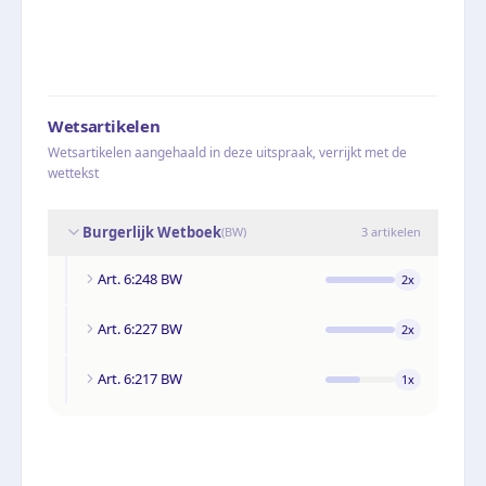
Wetsartikelen
Wetsartikelen aangehaald in deze uitspraak, verrijkt met de
wettekst
Burgerlijk Wetboek
(
BW
)
3
artikelen
Art. 6:248 BW
2
x
Art. 6:227 BW
2
x
Art. 6:217 BW
1
x