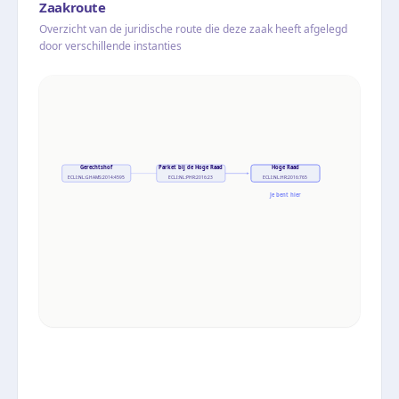
Zaakroute
Overzicht van de juridische route die deze zaak heeft afgelegd
door verschillende instanties
Gerechtshof
Parket bij de Hoge Raad
Hoge Raad
ECLI:NL:GHAMS:2014:4595
ECLI:NL:PHR:2016:23
ECLI:NL:HR:2016:765
Je bent hier