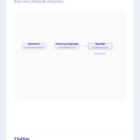
door verschillende instanties
Gerechtshof
Parket bij de Hoge Raad
Hoge Raad
ECLI:NL:GHARL:2014:5259
ECLI:NL:PHR:2015:2222
ECLI:NL:HR:2016:335
Je bent hier
Tijdlijn