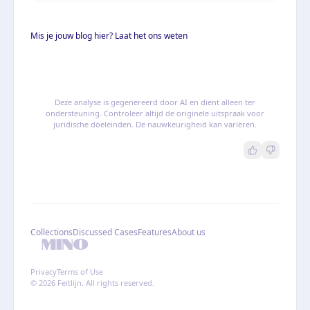
14/05817)
Mis je jouw blog hier? Laat het ons weten
Deze analyse is gegenereerd door AI en dient alleen ter
ondersteuning. Controleer altijd de originele uitspraak voor
juridische doeleinden. De nauwkeurigheid kan variëren.
Collections
Discussed Cases
Features
About us
Privacy
Terms of Use
© 2026 Feitlijn. All rights reserved.