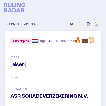
ECLI:NL:HR:2016:335
Copy source referenc
Share this analy
Bekijk orig
🔥💼📜
·
Hoge Raad
26 februari 2016
Rechtspraak
EISER
[eiser]
tegen
GEDAAGDE
ASR SCHADEVERZEKERING N.V.