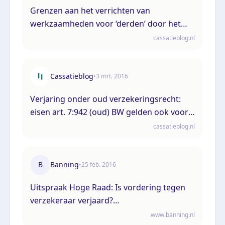
Grenzen aan het verrichten van
werkzaamheden voor ‘derden’ door het
CBS
cassatieblog.nl
Cassatieblog
•
3 mrt. 2016
Verjaring onder oud verzekeringsrecht:
eisen art. 7:942 (oud) BW gelden ook voor
tweede of latere afwijzing door
cassatieblog.nl
verzekeraar
B
Banning
•
25 feb. 2016
Uitspraak Hoge Raad: Is vordering tegen
verzekeraar verjaard?
(ECLI:NL:HR:2016:335, 26 februari 2016, nr.
www.banning.nl