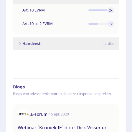
Art. 10 EVRM
2
x
Art. 10 lid 2 EVRM
1
x
Handvest
1
artikel
Blogs
Blogs van advocatenkantoren die deze uitspraak bespreken
IE-Forum
•
15 apr. 2020
Webinar ´Kroniek IE´ door Dirk Visser en