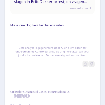
slagen in Britt Dekker-arrest, en vragen
van uitleg
www.ie-forum.nl
Mis je jouw blog hier? Laat het ons weten
Deze analyse is gegenereerd door AI en dient alleen ter
ondersteuning. Controleer altijd de originele uitspraak voor
juridische doeleinden. De nauwkeurigheid kan variëren.
Collections
Discussed Cases
Features
About us