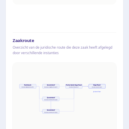
Zaakroute
Overzicht van de juridische route die deze zaak heeft afgelegd
door verschillende instanties
Rechtbank
Gerechtshof
Parket bij de Hoge Raad
Hoge Raad
ECLI:NL:RBLIM:2014:2781
ECLI:NL:GHAMS:2013:4019
ECLI:NL:PHR:2015:7
ECLI:NL:HR:2015:841
Je bent hier
Gerechtshof
ECLI:NL:GHSHE:2015:2434
Gerechtshof
ECLI:NL:GHSHE:2017:4524