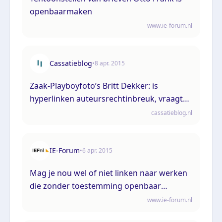
openbaarmaken
www.ie-forum.nl
Cassatieblog
•
8 apr. 2015
Zaak-Playboyfoto’s Britt Dekker: is
hyperlinken auteursrechtinbreuk, vraagt
Hoge Raad aan HvJEU
cassatieblog.nl
IE-Forum
•
6 apr. 2015
Mag je nou wel of niet linken naar werken
die zonder toestemming openbaar
gemaakt zijn?
www.ie-forum.nl