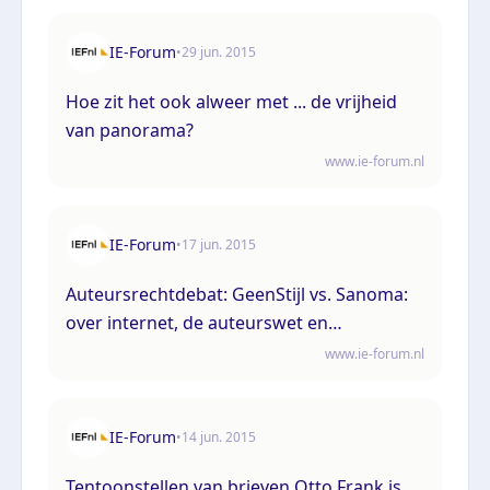
IE-Forum
•
29 jun. 2015
Hoe zit het ook alweer met ... de vrijheid
van panorama?
www.ie-forum.nl
IE-Forum
•
17 jun. 2015
Auteursrechtdebat: GeenStijl vs. Sanoma:
over internet, de auteurswet en
hyperlinking naar ongeautoriseerde
www.ie-forum.nl
inhoud.
IE-Forum
•
14 jun. 2015
Tentoonstellen van brieven Otto Frank is