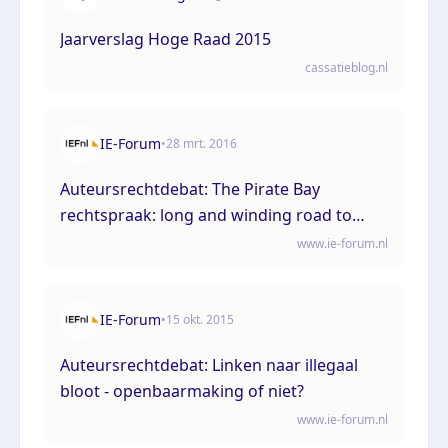
Jaarverslag Hoge Raad 2015
cassatieblog.nl
IE-Forum
•
28 mrt. 2016
Auteursrechtdebat: The Pirate Bay
rechtspraak: long and winding road to
nowhere?
www.ie-forum.nl
IE-Forum
•
15 okt. 2015
Auteursrechtdebat: Linken naar illegaal
bloot - openbaarmaking of niet?
www.ie-forum.nl