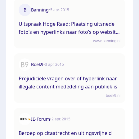
B
Banning
•
5 apr. 2015
Uitspraak Hoge Raad: Plaatsing uitsnede
foto’s en hyperlinks naar foto’s op website
(Geenstijl.nl) voorafgaand aan publicatie in
www.banning.nl
Playboy (ECLI:NL:HR:2015:841, 3 april 2015,
nr. 14/01158)
Boek9
•
3 apr. 2015
Prejudiciële vragen over of hyperlink naar
illegale content mededeling aan publiek is
boek9.nl
IE-Forum
•
2 apr. 2015
Beroep op citaatrecht en uitingsvrijheid