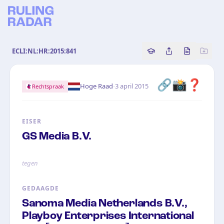
ECLI:NL:HR:2015:841
Copy source referenc
Share this analy
Bekijk orig
🔗
📸
❓
·
Hoge Raad
3 april 2015
Rechtspraak
EISER
GS Media B.V.
tegen
GEDAAGDE
Sanoma Media Netherlands B.V.,
Playboy Enterprises International