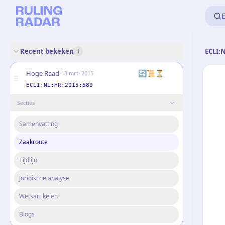
E
Recent bekeken
ECLI:
1
·
🔄📜⏳
Hoge Raad
13 mrt. 2015
ECLI:NL:HR:2015:589
Secties
Samenvatting
Zaakroute
Tijdlijn
Juridische analyse
Wetsartikelen
Blogs