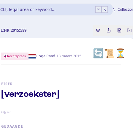
CLI, legal area or keyword...
Collectio
⌘
K
NL:HR:2015:589
Copy source refe
Share this a
Bekijk 
🔄📜⏳
·
Hoge Raad
13 maart 2015
Rechtspraak
EISER
[verzoekster]
tegen
GEDAAGDE