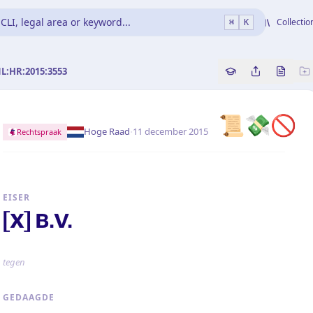
CLI, legal area or keyword...
Collectio
⌘
K
NL:HR:2015:3553
Copy source refe
Share this a
Bekijk 
📜💸🚫
·
Hoge Raad
11 december 2015
Rechtspraak
EISER
[X] B.V.
tegen
GEDAAGDE