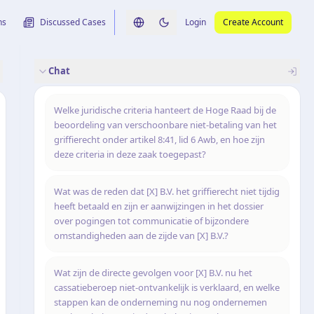
ns
Discussed Cases
Login
Create Account
Switch language
Switch to dark theme
Chat
rence
nalysis
originele uitspraak
Welke juridische criteria hanteert de Hoge Raad bij de
beoordeling van verschoonbare niet-betaling van het
griffierecht onder artikel 8:41, lid 6 Awb, en hoe zijn
deze criteria in deze zaak toegepast?
Wat was de reden dat [X] B.V. het griffierecht niet tijdig
heeft betaald en zijn er aanwijzingen in het dossier
over pogingen tot communicatie of bijzondere
omstandigheden aan de zijde van [X] B.V.?
Wat zijn de directe gevolgen voor [X] B.V. nu het
cassatieberoep niet-ontvankelijk is verklaard, en welke
stappen kan de onderneming nu nog ondernemen