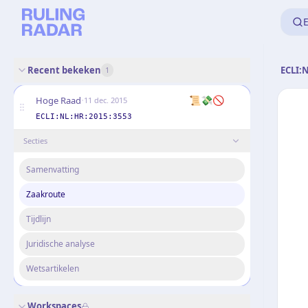
E
Recent bekeken
ECLI:
1
·
📜💸🚫
Hoge Raad
11 dec. 2015
ECLI:NL:HR:2015:3553
Secties
Samenvatting
Zaakroute
Tijdlijn
Juridische analyse
Wetsartikelen
Workspaces