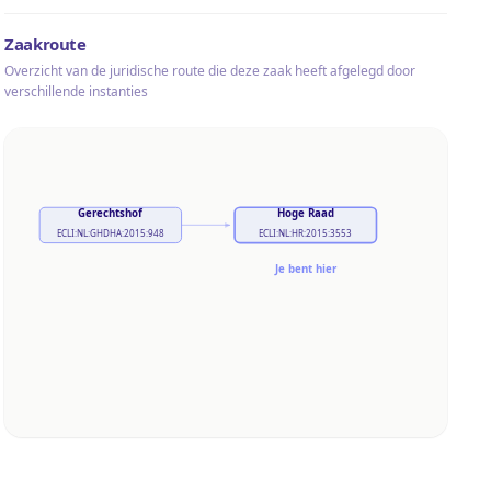
Zaakroute
Overzicht van de juridische route die deze zaak heeft afgelegd door
verschillende instanties
Gerechtshof
Hoge Raad
ECLI:NL:GHDHA:2015:948
ECLI:NL:HR:2015:3553
Je bent hier