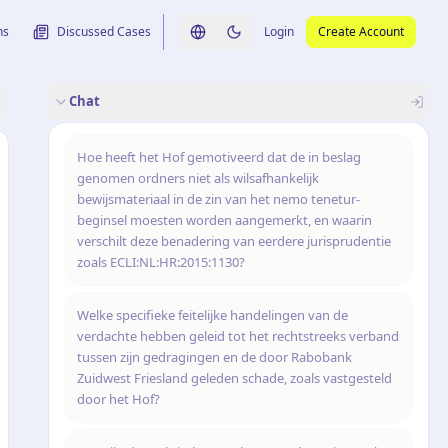
ns
Discussed Cases
Login
Create Account
Switch language
Switch to dark theme
Chat
rence
nalysis
originele uitspraak
Hoe heeft het Hof gemotiveerd dat de in beslag
genomen ordners niet als wilsafhankelijk
bewijsmateriaal in de zin van het nemo tenetur-
beginsel moesten worden aangemerkt, en waarin
verschilt deze benadering van eerdere jurisprudentie
zoals ECLI:NL:HR:2015:1130?
Welke specifieke feitelijke handelingen van de
verdachte hebben geleid tot het rechtstreeks verband
tussen zijn gedragingen en de door Rabobank
Zuidwest Friesland geleden schade, zoals vastgesteld
door het Hof?