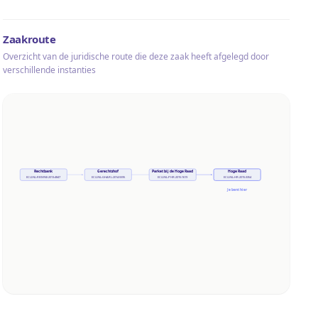
Zaakroute
Overzicht van de juridische route die deze zaak heeft afgelegd door
verschillende instanties
Rechtbank
Gerechtshof
Parket bij de Hoge Raad
Hoge Raad
ECLI:NL:RBMNE:2013:4847
ECLI:NL:GHARL:2014:5595
ECLI:NL:PHR:2015:1619
ECLI:NL:HR:2015:3354
Je bent hier