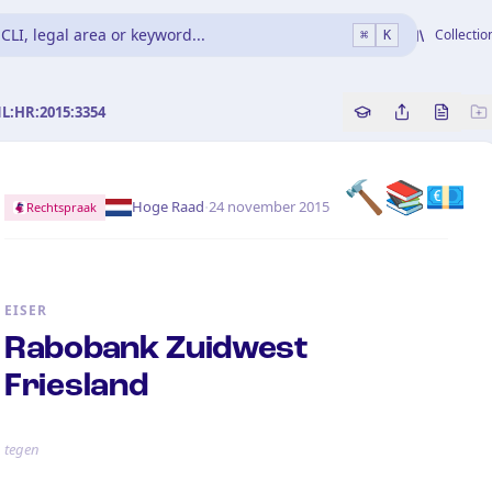
CLI, legal area or keyword...
Collectio
⌘
K
NL:HR:2015:3354
Copy source refe
Share this a
Bekijk 
🔨
📚
💶
·
Hoge Raad
24 november 2015
Rechtspraak
EISER
Rabobank Zuidwest
Friesland
tegen