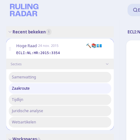
E
Recent bekeken
ECLI:
1
·
🔨
📚
💶
Hoge Raad
24 nov. 2015
ECLI:NL:HR:2015:3354
Secties
Samenvatting
Zaakroute
Tijdlijn
Juridische analyse
Wetsartikelen
Workspaces