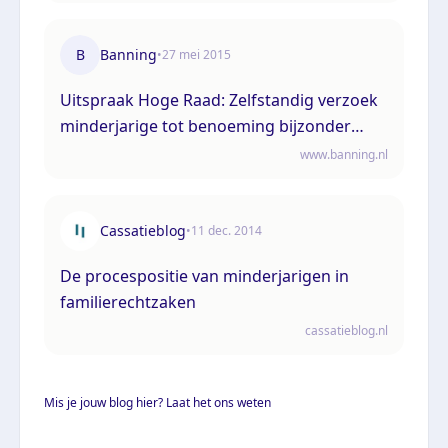
B
Banning
•
27 mei 2015
Uitspraak Hoge Raad: Zelfstandig verzoek
minderjarige tot benoeming bijzonder
curator (ECLI:NL:HR:2015:1409, 29 mei
www.banning.nl
2015, nr. 14/04890)
Cassatieblog
•
11 dec. 2014
De procespositie van minderjarigen in
familierechtzaken
cassatieblog.nl
Mis je jouw blog hier? Laat het ons weten