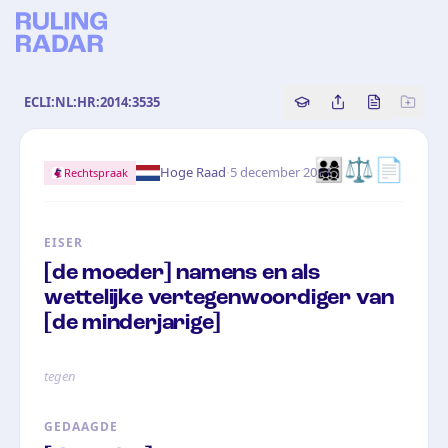
ECLI:NL:HR:2014:3535
Copy source referenc
Share this analy
Bekijk orig
👨‍👩‍👧‍👦⚖️📄
·
Hoge Raad
5 december 2014
Rechtspraak
EISER
[de moeder] namens en als
wettelijke vertegenwoordiger van
[de minderjarige]
tegen
GEDAAGDE