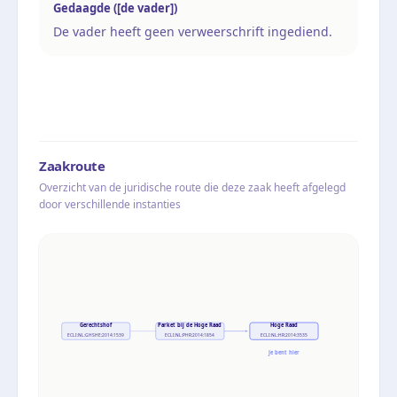
Gedaagde ([de vader])
De vader heeft geen verweerschrift ingediend.
Zaakroute
Overzicht van de juridische route die deze zaak heeft afgelegd
door verschillende instanties
Gerechtshof
Parket bij de Hoge Raad
Hoge Raad
ECLI:NL:GHSHE:2014:1539
ECLI:NL:PHR:2014:1854
ECLI:NL:HR:2014:3535
Je bent hier