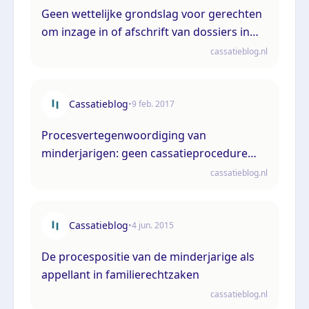
Geen wettelijke grondslag voor gerechten
om inzage in of afschrift van dossiers in
afgesloten civiele familie- en
cassatieblog.nl
jeugdprocedures te verstrekken
Cassatieblog
•
9 feb. 2017
Procesvertegenwoordiging van
minderjarigen: geen cassatieprocedure
zonder cassatieadvocaat
cassatieblog.nl
Cassatieblog
•
4 jun. 2015
De procespositie van de minderjarige als
appellant in familierechtzaken
cassatieblog.nl