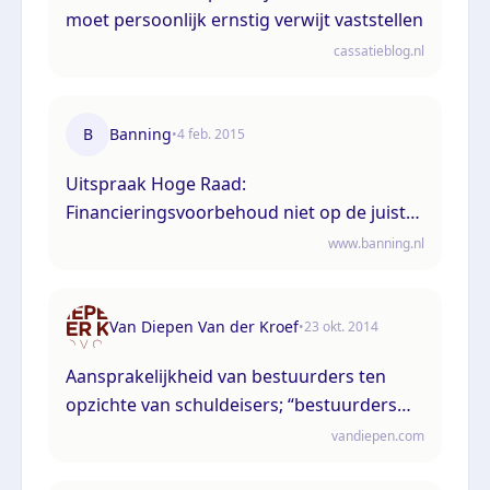
moet persoonlijk ernstig verwijt vaststellen
cassatieblog.nl
B
Banning
•
4 feb. 2015
Uitspraak Hoge Raad:
Financieringsvoorbehoud niet op de juiste
wijze ingeroepen. Handelen in
www.banning.nl
hoedanigheid van bestuurder. Ernstig
persoonlijk verwijt? (ECLI:NL:HR:2015:246, 6
februari 2015, nr. 13/048
Van Diepen Van der Kroef
•
23 okt. 2014
Aansprakelijkheid van bestuurders ten
opzichte van schuldeisers; “bestuurders
kunnen weer iets rustiger slapen”
vandiepen.com