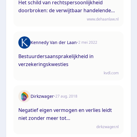
Het schild van rechtspersoonlijkheid
doorbroken: de verwijtbaar handelende
bestuurder
www.dehaanlaw.nl
Kennedy Van der Laan
•
2 mei 2022
Bestuurdersaansprakelijkheid in
verzekeringskwesties
kvdl.com
Dirkzwager
•
27 aug. 2018
Negatief eigen vermogen en verlies leidt
niet zonder meer tot
bestuurdersaansprakelijkheid
dirkzwager.nl