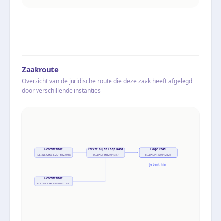
Zaakroute
Overzicht van de juridische route die deze zaak heeft afgelegd
door verschillende instanties
Gerechtshof
Parket bij de Hoge Raad
Hoge Raad
ECLI:NL:GHARL:2013:BZ4088
ECLI:NL:PHR:2014:377
ECLI:NL:HR:2014:2627
Je bent hier
Gerechtshof
ECLI:NL:GHSHE:2015:1056