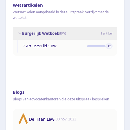
Wetsartikelen
Wetsartikelen aangehaald in deze uitspraak, verrijkt met de
wettekst
Burgerlijk Wetboek
(
BW
)
1
artikel
Art. 3:251 lid 1 BW
1
x
Blogs
Blogs van advocatenkantoren die deze uitspraak bespreken
De Haan Law
•
30 nov. 2023