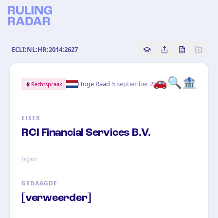
ECLI:NL:HR:2014:2627
Copy source referenc
Share this analy
Bekijk orig
🚗
🔍
🏦
·
Hoge Raad
5 september 2014
Rechtspraak
EISER
RCI Financial Services B.V.
tegen
GEDAAGDE
[verweerder]