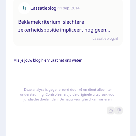
Cassatieblog
•
11 sep. 2014
Beklamelcriterium; slechtere
zekerheidspositie impliceert nog geen
schade bij schuldeiser
cassatieblog.nl
Mis je jouw blog hier? Laat het ons weten
Deze analyse is gegenereerd door AI en dient alleen ter
ondersteuning. Controleer altijd de originele uitspraak voor
juridische doeleinden. De nauwkeurigheid kan variëren.