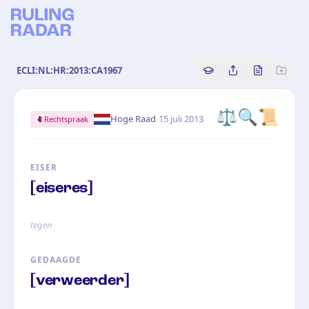
ECLI:NL:HR:2013:CA1967
Copy source referenc
Share this analy
Bekijk orig
⚖️🔍📜
·
Hoge Raad
15 juli 2013
Rechtspraak
EISER
[eiseres]
tegen
GEDAAGDE
[verweerder]