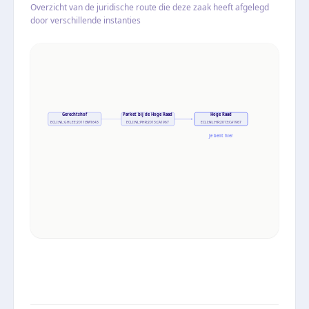
Overzicht van de juridische route die deze zaak heeft afgelegd
door verschillende instanties
Gerechtshof
Parket bij de Hoge Raad
Hoge Raad
ECLI:NL:GHLEE:2011:BW1643
ECLI:NL:PHR:2013:CA1967
ECLI:NL:HR:2013:CA1967
Je bent hier