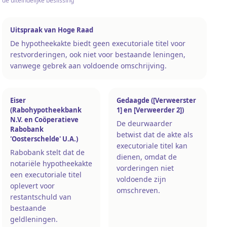
de uiteindelijke beslissing
Uitspraak van Hoge Raad
De hypotheekakte biedt geen executoriale titel voor
restvorderingen, ook niet voor bestaande leningen,
vanwege gebrek aan voldoende omschrijving.
Eiser
Gedaagde ([Verweerster
(Rabohypotheekbank
1] en [Verweerder 2])
N.V. en Coöperatieve
De deurwaarder
Rabobank
betwist dat de akte als
'Oosterschelde' U.A.)
executoriale titel kan
Rabobank stelt dat de
dienen, omdat de
notariële hypotheekakte
vorderingen niet
een executoriale titel
voldoende zijn
oplevert voor
omschreven.
restantschuld van
bestaande
geldleningen.