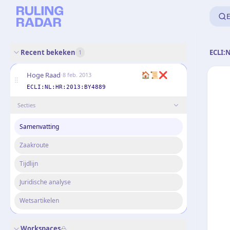
E
Recent bekeken
ECLI:
1
·
🏠
📜
❌
Hoge Raad
8 feb. 2013
ECLI:NL:HR:2013:BY4889
Secties
Samenvatting
Zaakroute
Tijdlijn
Juridische analyse
Wetsartikelen
Workspaces