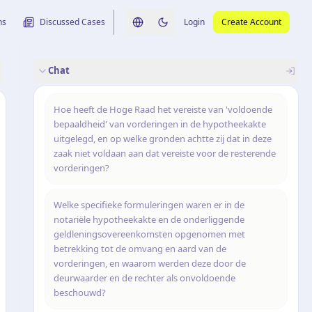
ns
Discussed Cases
Login
Create Account
Switch language
Switch to dark theme
Chat
rence
nalysis
originele uitspraak
Hoe heeft de Hoge Raad het vereiste van 'voldoende
bepaaldheid' van vorderingen in de hypotheekakte
uitgelegd, en op welke gronden achtte zij dat in deze
zaak niet voldaan aan dat vereiste voor de resterende
vorderingen?
Welke specifieke formuleringen waren er in de
notariële hypotheekakte en de onderliggende
geldleningsovereenkomsten opgenomen met
betrekking tot de omvang en aard van de
vorderingen, en waarom werden deze door de
deurwaarder en de rechter als onvoldoende
beschouwd?