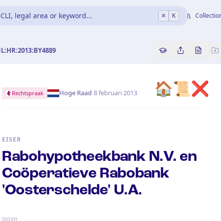
CLI, legal area or keyword...
Collectio
⌘
K
NL:HR:2013:BY4889
Copy source refe
Share this a
Bekijk 
🏠
📜
❌
·
Hoge Raad
8 februari 2013
Rechtspraak
EISER
Rabohypotheekbank N.V. en
Coöperatieve Rabobank
'Oosterschelde' U.A.
tegen