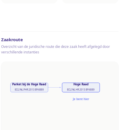
Zaakroute
Overzicht van de juridische route die deze zaak heeft afgelegd door
verschillende instanties
Parket bij de Hoge Raad
Hoge Raad
ECLI:NL:PHR:2013:BY4889
ECLI:NL:HR:2013:BY4889
Je bent hier