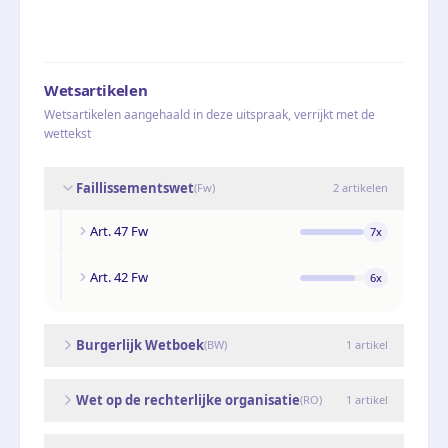
Wetsartikelen
Wetsartikelen aangehaald in deze uitspraak, verrijkt met de
wettekst
Faillissementswet
(
Fw
)
2
artikelen
Art. 47 Fw
7
x
Art. 42 Fw
6
x
Burgerlijk Wetboek
(
BW
)
1
artikel
Wet op de rechterlijke organisatie
(
RO
)
1
artikel