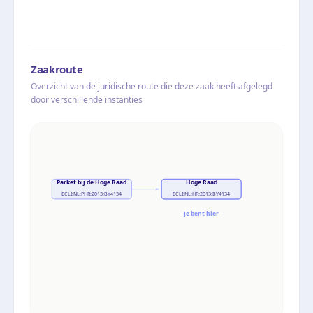
Zaakroute
Overzicht van de juridische route die deze zaak heeft afgelegd
door verschillende instanties
Parket bij de Hoge Raad
Hoge Raad
ECLI:NL:PHR:2013:BY4134
ECLI:NL:HR:2013:BY4134
Je bent hier