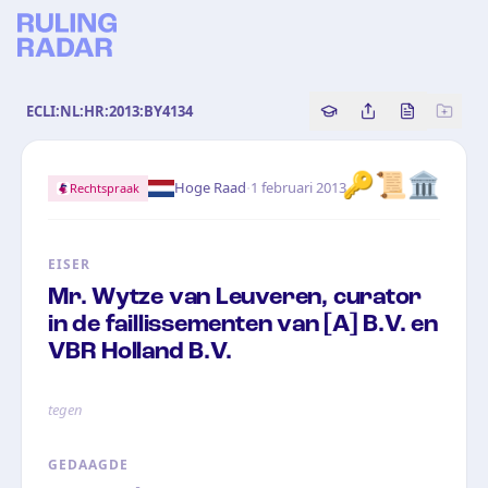
ECLI:NL:HR:2013:BY4134
Copy source referenc
Share this analy
Bekijk orig
🔑📜🏛️
·
Hoge Raad
1 februari 2013
Rechtspraak
EISER
Mr. Wytze van Leuveren, curator
in de faillissementen van [A] B.V. en
VBR Holland B.V.
tegen
GEDAAGDE