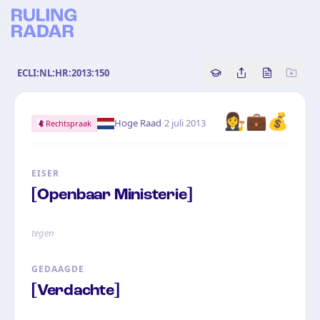
ECLI:NL:HR:2013:150
Copy source referenc
Share this analy
Bekijk orig
👩‍⚖️
💼
💰
·
Hoge Raad
2 juli 2013
Rechtspraak
EISER
[Openbaar Ministerie]
tegen
GEDAAGDE
[Verdachte]