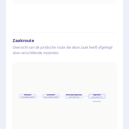
Zaakroute
Overzicht van de juridische route die deze zaak heeft afgelegd
door verschillende instanties
Rechtbank
Gerechtshof
Parket bij de Hoge Raad
Hoge Raad
ECLI:NL:RBAMS:2009:BK7632
ECLI:NL:GHAMS:2011:BQ1658
ECLI:NL:PHR:2013:106
ECLI:NL:HR:2013:150
Je bent hier