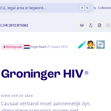
CLI, legal area or keyword...
Collectio
⌘
K
NL:HR:2012:BT6362
Copy source refe
Share this a
Bekijk 
🧪🧑‍⚖️🔄
·
Hoge Raad
27 maart 2012
Rechtspraak
Groninger HIV
KERN VAN DE ZAAK
Causaal verband moet aannemelijk zijn,
alternatieve scenario's mogen niet