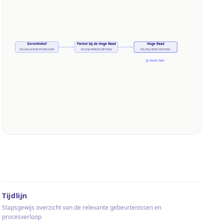
Gerechtshof
Parket bij de Hoge Raad
Hoge Raad
ECLI:NL:GHLEE:2010:BL0299
ECLI:NL:PHR:2012:BT6362
ECLI:NL:HR:2012:BT6362
Je bent hier
Tijdlijn
Stapsgewijs overzicht van de relevante gebeurtenissen en
procesverloop