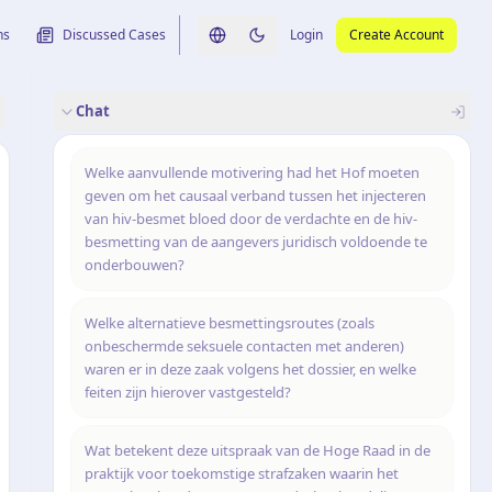
ns
Discussed Cases
Login
Create Account
Switch language
Switch to dark theme
Chat
rence
nalysis
originele uitspraak
Welke aanvullende motivering had het Hof moeten
geven om het causaal verband tussen het injecteren
van hiv-besmet bloed door de verdachte en de hiv-
besmetting van de aangevers juridisch voldoende te
onderbouwen?
Welke alternatieve besmettingsroutes (zoals
onbeschermde seksuele contacten met anderen)
waren er in deze zaak volgens het dossier, en welke
feiten zijn hierover vastgesteld?
Wat betekent deze uitspraak van de Hoge Raad in de
praktijk voor toekomstige strafzaken waarin het