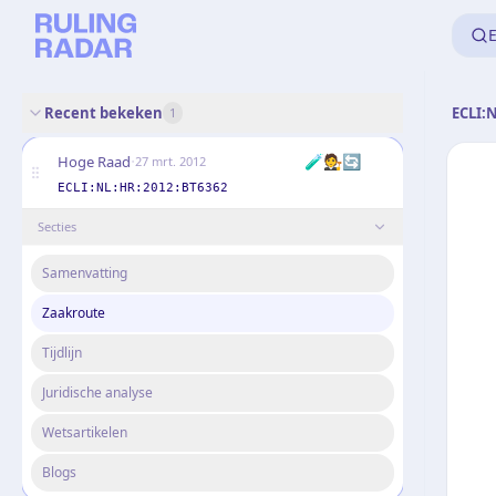
E
Recent bekeken
ECLI:
1
·
🧪🧑‍⚖️🔄
Hoge Raad
27 mrt. 2012
ECLI:NL:HR:2012:BT6362
Secties
Samenvatting
Zaakroute
Tijdlijn
Juridische analyse
Wetsartikelen
Blogs