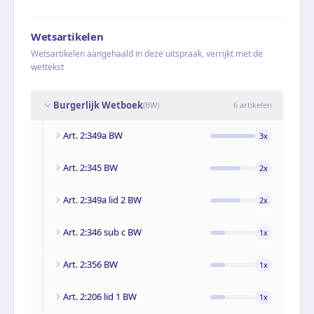
Wetsartikelen
Wetsartikelen aangehaald in deze uitspraak, verrijkt met de
wettekst
Burgerlijk Wetboek
(
BW
)
6
artikelen
Art. 2:349a BW
3
x
Art. 2:345 BW
2
x
Art. 2:349a lid 2 BW
2
x
Art. 2:346 sub c BW
1
x
Art. 2:356 BW
1
x
Art. 2:206 lid 1 BW
1
x