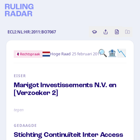
ECLI:NL:HR:2011:BO7067
Copy source referenc
Share this analy
Bekijk orig
🔍
🏦
📉
·
Hoge Raad
25 februari 2011
Rechtspraak
EISER
Marigot Investissements N.V. en
[Verzoeker 2]
tegen
GEDAAGDE
Stichting Continuïteit Inter Access