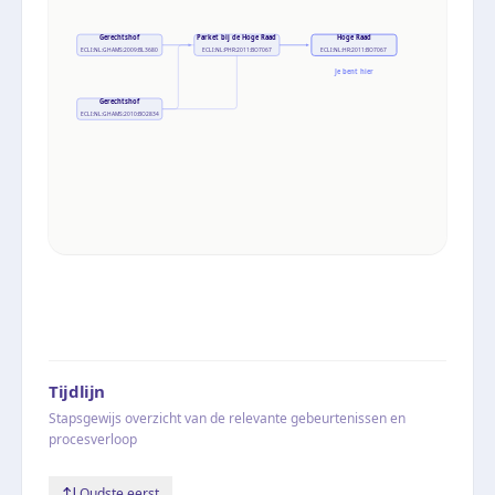
Gerechtshof
Parket bij de Hoge Raad
Hoge Raad
ECLI:NL:GHAMS:2009:BL3680
ECLI:NL:PHR:2011:BO7067
ECLI:NL:HR:2011:BO7067
Je bent hier
Gerechtshof
ECLI:NL:GHAMS:2010:BO2834
Tijdlijn
Stapsgewijs overzicht van de relevante gebeurtenissen en
procesverloop
Oudste eerst