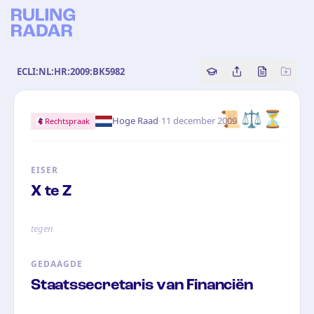
ECLI:NL:HR:2009:BK5982
Copy source referenc
Share this analy
Bekijk orig
📜⚖️⏳
·
Hoge Raad
11 december 2009
Rechtspraak
EISER
X te Z
tegen
GEDAAGDE
Staatssecretaris van Financiën