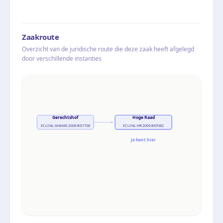
Zaakroute
Overzicht van de juridische route die deze zaak heeft afgelegd
door verschillende instanties
Gerechtshof
Hoge Raad
ECLI:NL:GHAMS:2008:BD1708
ECLI:NL:HR:2009:BK5982
Je bent hier