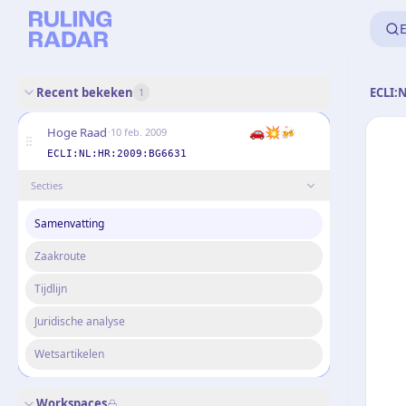
E
Recent bekeken
ECLI:
1
·
🚗
💥
🍻
Hoge Raad
10 feb. 2009
ECLI:NL:HR:2009:BG6631
Secties
Samenvatting
Zaakroute
Tijdlijn
Juridische analyse
Wetsartikelen
Workspaces