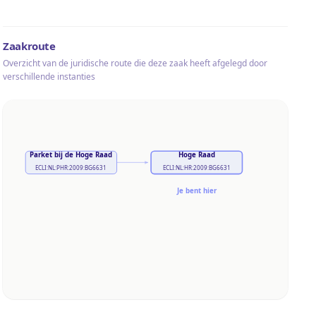
Zaakroute
Overzicht van de juridische route die deze zaak heeft afgelegd door
verschillende instanties
Parket bij de Hoge Raad
Hoge Raad
ECLI:NL:PHR:2009:BG6631
ECLI:NL:HR:2009:BG6631
Je bent hier