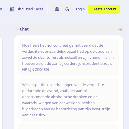
ns
Discussed Cases
Login
Create Account
Switch language
Switch to dark theme
Chat
rence
nalysis
originele uitspraak
Hoe heeft het hof concreet gemotiveerd dat de
verdachte voorwaardelijk opzet had op de dood van
zowel de slachtoffers als zichzelf en zijn vriendin, en in
hoeverre sluit dit aan bij eerdere jurisprudentie zoals
HR LJN ZD0139?
Welke specifieke gedragingen van de verdachte
gedurende de avond, zoals het aantal
geconsumeerde alcoholische dranken en de
waarschuwingen van aanwezigen, hebben
bijgedragen aan de beoordeling van zijn bewustzijn
van het risico?