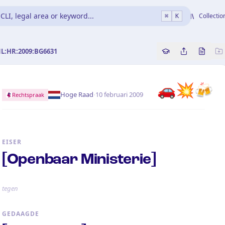
CLI, legal area or keyword...
Collectio
⌘
K
NL:HR:2009:BG6631
Copy source refe
Share this a
Bekijk 
🚗
💥
🍻
·
Hoge Raad
10 februari 2009
Rechtspraak
EISER
[Openbaar Ministerie]
tegen
GEDAAGDE