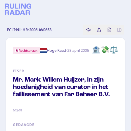
ECLI:NL:HR:2006:AV0653
Copy source referenc
Share this analy
Bekijk orig
🏦
💸
⚖️
·
Hoge Raad
28 april 2006
Rechtspraak
EISER
Mr. Mark Willem Huijzer, in zijn
hoedanigheid van curator in het
faillissement van Far Beheer B.V.
tegen
GEDAAGDE