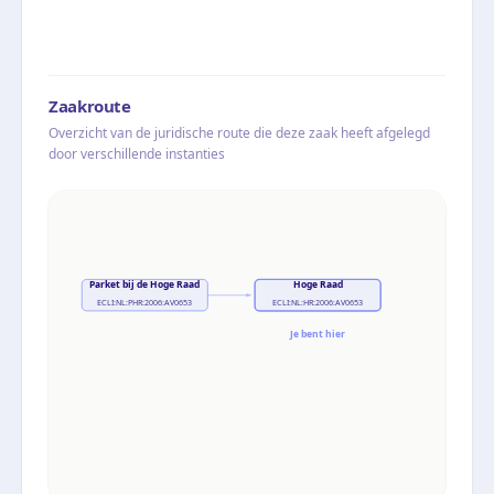
Zaakroute
Overzicht van de juridische route die deze zaak heeft afgelegd
door verschillende instanties
Parket bij de Hoge Raad
Hoge Raad
ECLI:NL:PHR:2006:AV0653
ECLI:NL:HR:2006:AV0653
Je bent hier