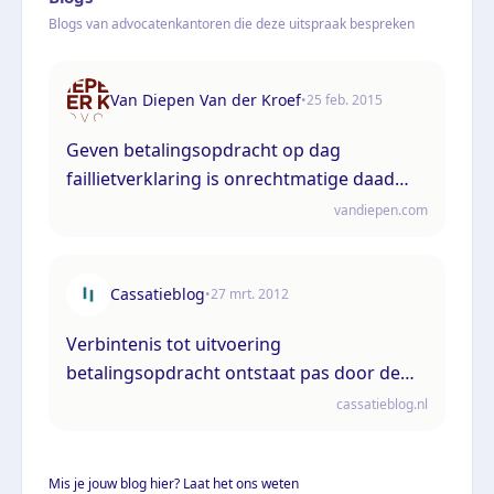
Blogs van advocatenkantoren die deze uitspraak bespreken
Van Diepen Van der Kroef
•
25 feb. 2015
Geven betalingsopdracht op dag
faillietverklaring is onrechtmatige daad
van bestuurder jegens de bank
vandiepen.com
Cassatieblog
•
27 mrt. 2012
Verbintenis tot uitvoering
betalingsopdracht ontstaat pas door de
betalingsinstructie aan de bank
cassatieblog.nl
Mis je jouw blog hier? Laat het ons weten