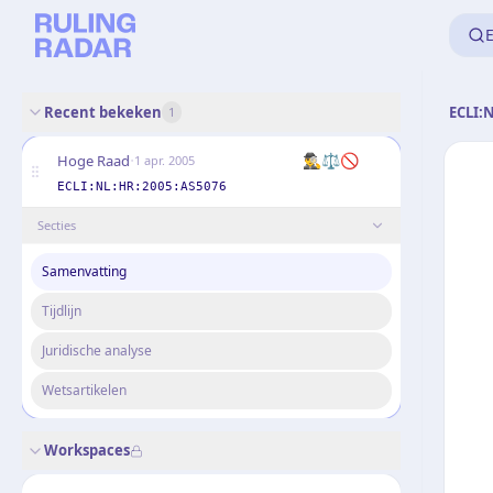
E
Recent bekeken
ECLI:
1
·
🕵️‍♂️
⚖️
🚫
Hoge Raad
1 apr. 2005
ECLI:NL:HR:2005:AS5076
Secties
Samenvatting
Tijdlijn
Juridische analyse
Wetsartikelen
Workspaces