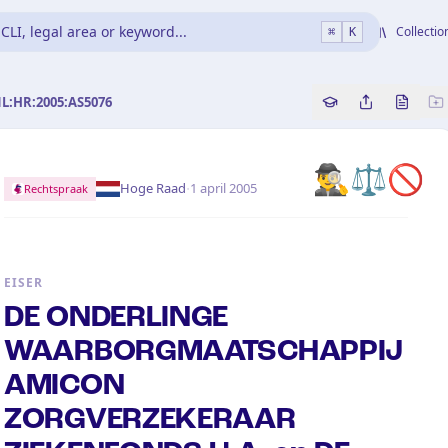
CLI, legal area or keyword...
Collectio
⌘
K
NL:HR:2005:AS5076
Copy source refe
Share this a
Bekijk 
🕵️‍♂️
⚖️
🚫
·
Hoge Raad
1 april 2005
Rechtspraak
EISER
DE ONDERLINGE
WAARBORGMAATSCHAPPIJ
AMICON
ZORGVERZEKERAAR