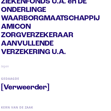
ZIEKENFONDS U.A. en DE
ONDERLINGE
WAARBORGMAATSCHAPPIJ
AMICON
ZORGVERZEKERAAR
AANVULLENDE
VERZEKERING U.A.
tegen
GEDAAGDE
[Verweerder]
KERN VAN DE ZAAK