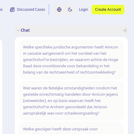
ns
Discussed Cases
Login
Create Account
Switch language
Switch to dark theme
Chat
rence
nalysis
originele uitspraak
Welke specifieke juridische argumenten heeft Amicon
in cassatie aangevoerd om het oordeel van het
gerechtshof te bestrijden, en waarom achtte de Hoge
Raad deze onvoldoende voor behandeling in het
belang van de rechtseenheid of rechtsontwikkeling?
Wat waren de feitelijke omstandigheden rondom het
gestelde onrechtmatig handelen door Amicon jegens
[verweerder], en op basis waarvan heeft het
gerechtshof te Arnhem geoordeeld dat Amicon
aansprakelijk was voor schadevergoeding?
Welke gevolgen heeft deze uitspraak voor