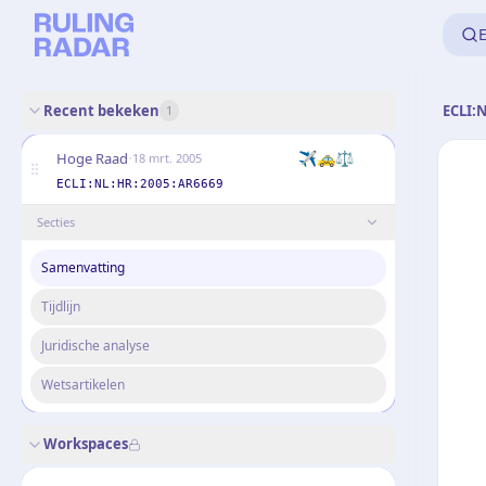
E
Recent bekeken
ECLI:
1
·
✈️
🚕
⚖️
Hoge Raad
18 mrt. 2005
ECLI:NL:HR:2005:AR6669
Secties
Samenvatting
Tijdlijn
Juridische analyse
Wetsartikelen
Workspaces