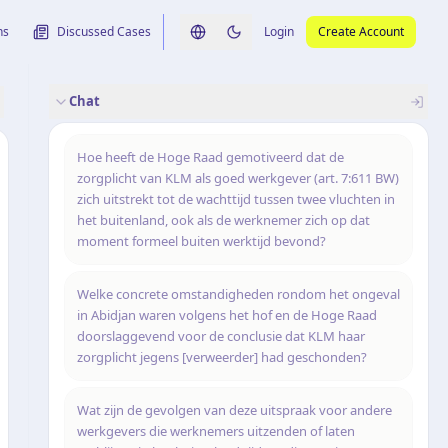
ns
Discussed Cases
Login
Create Account
Switch language
Switch to dark theme
Chat
rence
nalysis
originele uitspraak
Hoe heeft de Hoge Raad gemotiveerd dat de
zorgplicht van KLM als goed werkgever (art. 7:611 BW)
zich uitstrekt tot de wachttijd tussen twee vluchten in
het buitenland, ook als de werknemer zich op dat
moment formeel buiten werktijd bevond?
Welke concrete omstandigheden rondom het ongeval
in Abidjan waren volgens het hof en de Hoge Raad
doorslaggevend voor de conclusie dat KLM haar
zorgplicht jegens [verweerder] had geschonden?
Wat zijn de gevolgen van deze uitspraak voor andere
werkgevers die werknemers uitzenden of laten