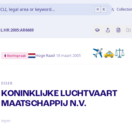
CLI, legal area or keyword...
Collectio
⌘
K
NL:HR:2005:AR6669
Copy source refe
Share this a
Bekijk 
✈️
🚕
⚖️
·
Hoge Raad
18 maart 2005
Rechtspraak
EISER
KONINKLIJKE LUCHTVAART
MAATSCHAPPIJ N.V.
tegen